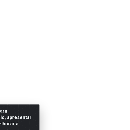
para
io, apresentar
elhorar a