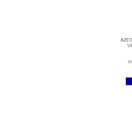
AZEI
V
E