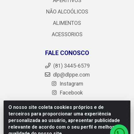
APERITIVOS
NÃO ALCOÓLICOS
ALIMENTOS
ACESSORIOS
FALE CONOSCO
(81) 3445-6579
dlp@dlppe.com
Instagram
Facebook
O nosso site coleta cookies próprios e de
terceiros para proporcionar uma experiência
DLP - AV. Engenheiro Abdias de Carvalho, 962 - Bongi -
personalizada ao usuário, apresentar publicidade
PE - CEP 50.640-525 - CNPJ 05.429.222/0001-48
relevante de acordo com o seu perfil e melhorar a
qualidade do nosso site.