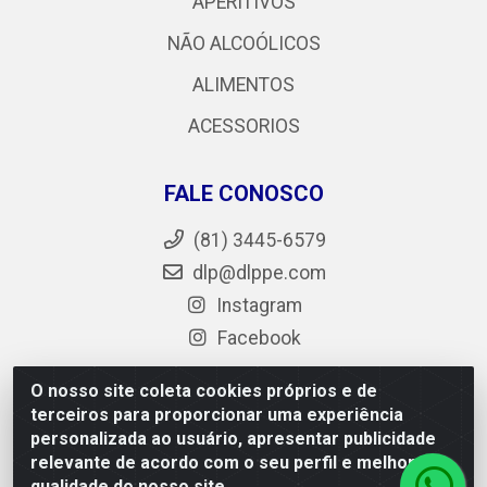
APERITIVOS
NÃO ALCOÓLICOS
ALIMENTOS
ACESSORIOS
FALE CONOSCO
(81) 3445-6579
dlp@dlppe.com
Instagram
Facebook
O nosso site coleta cookies próprios e de
terceiros para proporcionar uma experiência
DLP - AV. Engenheiro Abdias de Carvalho, 962 - Bongi -
personalizada ao usuário, apresentar publicidade
PE - CEP 50.640-525 - CNPJ 05.429.222/0001-48
relevante de acordo com o seu perfil e melhorar a
qualidade do nosso site.