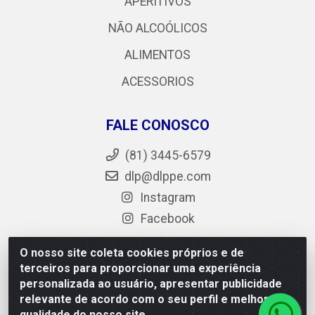
APERITIVOS
NÃO ALCOÓLICOS
ALIMENTOS
ACESSORIOS
FALE CONOSCO
(81) 3445-6579
dlp@dlppe.com
Instagram
Facebook
O nosso site coleta cookies próprios e de
terceiros para proporcionar uma experiência
DLP - AV. Engenheiro Abdias de Carvalho, 962 - Bongi -
personalizada ao usuário, apresentar publicidade
PE - CEP 50.640-525 - CNPJ 05.429.222/0001-48
relevante de acordo com o seu perfil e melhorar a
qualidade do nosso site.