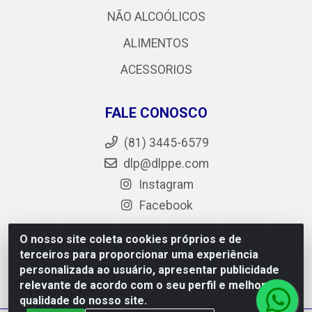
NÃO ALCOÓLICOS
ALIMENTOS
ACESSORIOS
FALE CONOSCO
(81) 3445-6579
dlp@dlppe.com
Instagram
Facebook
O nosso site coleta cookies próprios e de
terceiros para proporcionar uma experiência
DLP - AV. Engenheiro Abdias de Carvalho, 962 - Bongi -
personalizada ao usuário, apresentar publicidade
PE - CEP 50.640-525 - CNPJ 05.429.222/0001-48
relevante de acordo com o seu perfil e melhorar a
qualidade do nosso site.