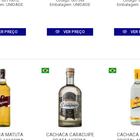
: 00110012
Código: 007593
Código: 
em: UNIDADE
Embalagem: UNIDADE
Embalagem:
ER PREÇO
VER PREÇO
VER 
A MATUTA
CACHACA CARACUIPE
CACHACA