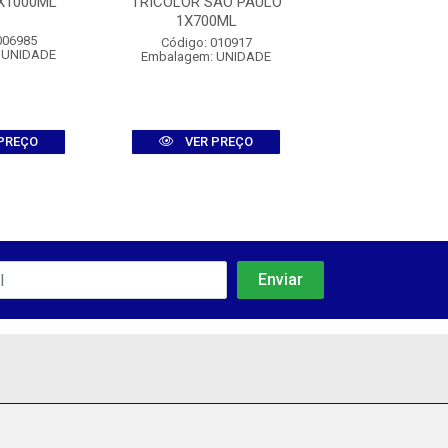
X1000ML
TRICOLOR SAO PAULO
FRESH 1X10
1X700ML
006985
Código: 011
Código: 010917
 UNIDADE
Embalagem: U
Embalagem: UNIDADE
PREÇO
VER PREÇO
VER PR