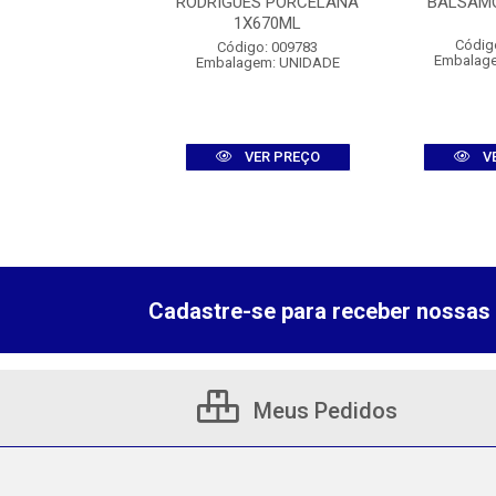
SH 1X300ML
RODRIGUES PORCELANA
BALSAM
1X670ML
digo: 011090
Códig
Código: 009783
agem: UNIDADE
Embalag
Embalagem: UNIDADE
VER PREÇO
VER PREÇO
V
Cadastre-se para receber nossas 
Meus Pedidos