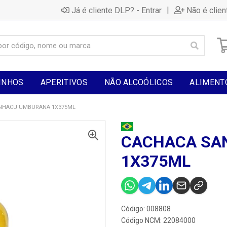
|
Já é cliente DLP? - Entrar
Não é clien
INHOS
APERITIVOS
NÃO ALCOÓLICOS
ALIMENT
NHACU UMBURANA 1X375ML
CACHACA SA
1X375ML
Código: 008808
Código NCM: 22084000