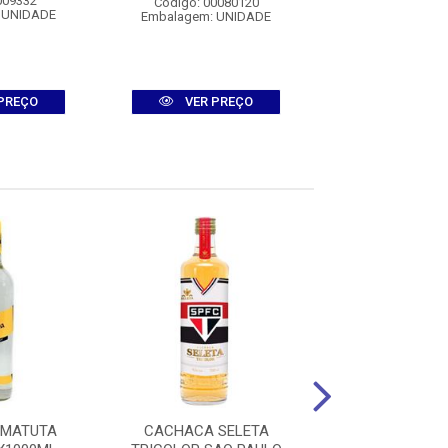
009332
Código: 008
Código: 00080120
 UNIDADE
Embalagem: U
Embalagem: UNIDADE
PREÇO
VER PREÇO
VER PR
 MATUTA
CACHACA SELETA
CACHACA MATUT