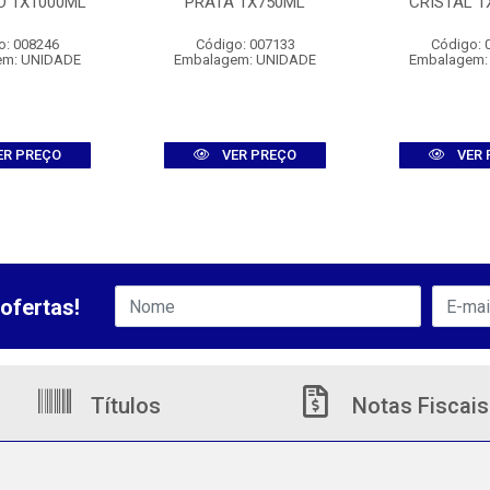
O 1X1000ML
PRATA 1X750ML
CRISTAL 1
o: 008246
Código: 007133
Código: 
em: UNIDADE
Embalagem: UNIDADE
Embalagem:
ER PREÇO
VER PREÇO
VER 
ofertas!
Títulos
Notas Fiscais