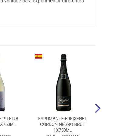
 à vontade para experimentar diferentes
 PITEIRA
ESPUMANTE FREIXENET
VINHO LAS PE
1X750ML
CORDON NEGRO BRUT
MALBEC TTO 1
1X750ML