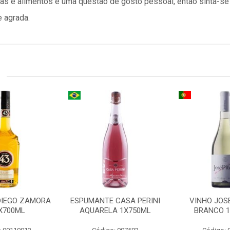
as e alimentos é uma questão de gosto pessoal, então sinta-se
 agrada.
 DIEGO ZAMORA
ESPUMANTE CASA PERINI
VINHO JOSE
1X700ML
AQUARELA 1X750ML
BRANCO 