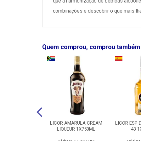
que a harmonização de bebidas alcoólic
combinações e descobrir o que mais lhe
Quem comprou, comprou também
GRAN TARAPACA
LICOR AMARULA CREAM
LICOR ESP
RVA CABERNET
LIQUEUR 1X750ML
43 
1X750ML