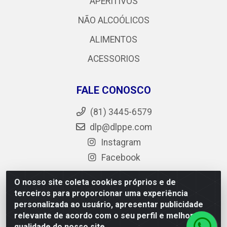
APERITIVOS
NÃO ALCOÓLICOS
ALIMENTOS
ACESSORIOS
FALE CONOSCO
(81) 3445-6579
dlp@dlppe.com
Instagram
Facebook
O nosso site coleta cookies próprios e de
terceiros para proporcionar uma experiência
DLP - AV. Engenheiro Abdias de Carvalho, 962 - Bongi -
personalizada ao usuário, apresentar publicidade
PE - CEP 50.640-525 - CNPJ 05.429.222/0001-48
relevante de acordo com o seu perfil e melhorar a
qualidade do nosso site.