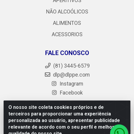
APERITIVOS
NÃO ALCOÓLICOS
ALIMENTOS
ACESSORIOS
FALE CONOSCO
(81) 3445-6579
dlp@dlppe.com
Instagram
Facebook
O nosso site coleta cookies próprios e de
terceiros para proporcionar uma experiência
DLP - AV. Engenheiro Abdias de Carvalho, 962 - Bongi -
personalizada ao usuário, apresentar publicidade
PE - CEP 50.640-525 - CNPJ 05.429.222/0001-48
relevante de acordo com o seu perfil e melhorar a
qualidade do nosso site.