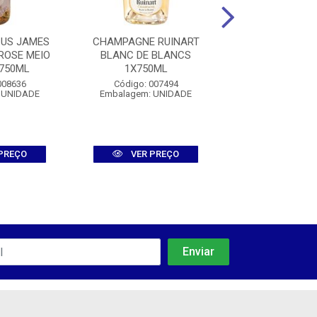
CUS JAMES
CHAMPAGNE RUINART
VINHO PLAN
ROSE MEIO
BLANC DE BLANCS
RESERVA DOU
750ML
1X750ML
1X750M
008636
Código: 007494
Código: 006
 UNIDADE
Embalagem: UNIDADE
Embalagem: U
PREÇO
VER PREÇO
VER PR