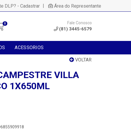
|
te DLP? - Cadastrar
Área do Representante
Fale Conosco
0
(81) 3445-6579
OS
ACESSORIOS
VOLTAR
CAMPESTRE VILLA
O 1X650ML
896855909918