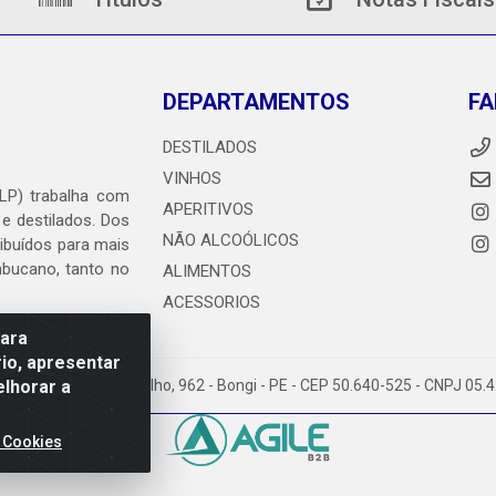
DEPARTAMENTOS
FA
DESTILADOS
VINHOS
DLP) trabalha com
APERITIVOS
 e destilados. Dos
NÃO ALCOÓLICOS
ribuídos para mais
ambucano, tanto no
ALIMENTOS
ACESSORIOS
para
io, apresentar
elhorar a
heiro Abdias de Carvalho, 962 - Bongi - PE - CEP 50.640-525 - CNPJ 05
 Cookies