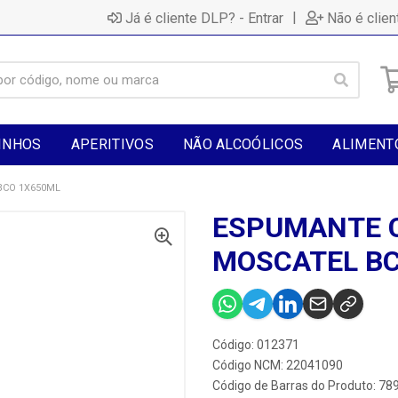
|
Já é cliente DLP? - Entrar
Não é clien
INHOS
APERITIVOS
NÃO ALCOÓLICOS
ALIMENT
BCO 1X650ML
ESPUMANTE 
MOSCATEL BC
Código: 012371
Código NCM: 22041090
Código de Barras do Produto: 7