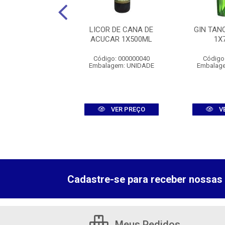
WEBER SENOR
LICOR DE CANA DE
GIN TAN
NCO 1X700ML
ACUCAR 1X500ML
1X
digo: 012766
Código: 000000040
Código
agem: UNIDADE
Embalagem: UNIDADE
Embalag
VER PREÇO
VER PREÇO
V
Cadastre-se para receber nossas 
Meus Pedidos