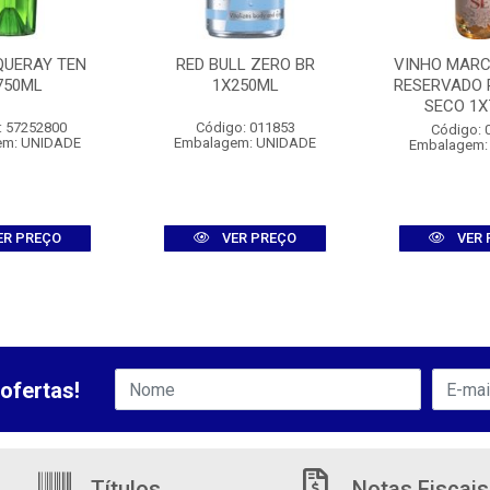
QUERAY TEN
RED BULL ZERO BR
VINHO MAR
750ML
1X250ML
RESERVADO 
SECO 1X
: 57252800
Código: 011853
Código: 
em: UNIDADE
Embalagem: UNIDADE
Embalagem:
ER PREÇO
VER PREÇO
VER 
ofertas!
Títulos
Notas Fiscais