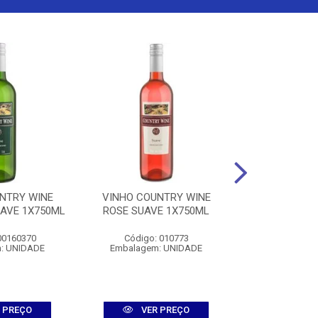
NTRY WINE
VINHO COUNTRY WINE
VINHO COU
AVE 1X750ML
ROSE SUAVE 1X750ML
MESA SUA
1X75
00160370
Código: 010773
Código: 
: UNIDADE
Embalagem: UNIDADE
Embalagem
 PREÇO
VER PREÇO
VER