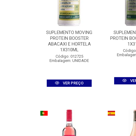
NTO MOVING
SUPLEMENTO MOVING
SUPLEMEN
 PROTEIN
PROTEIN BOOSTER
PROTEIN BO
NA1X500ML
ABACAXI E HORTELA
1X3
1X310ML
: 012727
Código
m: UNIDADE
Embalage
Código: 012725
Embalagem: UNIDADE
R PREÇO
VE
VER PREÇO