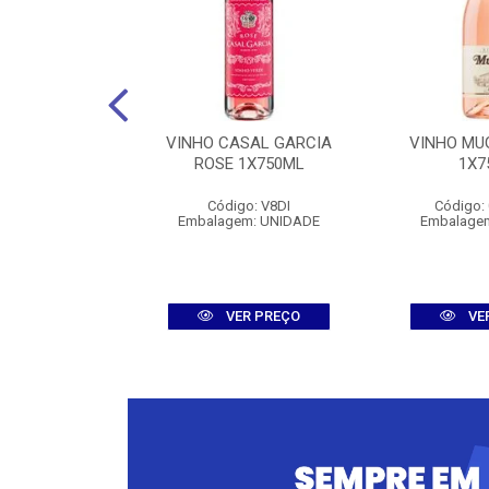
ERBURG ROSE
VINHO CASAL GARCIA
VINHO MU
750ML
ROSE 1X750ML
1X7
: 008308
Código: V8DI
Código:
m: UNIDADE
Embalagem: UNIDADE
Embalage
R PREÇO
VER PREÇO
VE