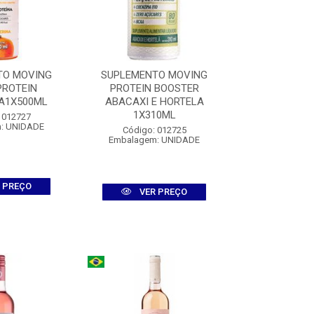
TO MOVING
SUPLEMENTO MOVING
SUPLEMENT
PROTEIN
PROTEIN BOOSTER
PROTEIN BOO
A1X500ML
ABACAXI E HORTELA
1X31
1X310ML
 012727
Código:
: UNIDADE
Embalagem
Código: 012725
Embalagem: UNIDADE
 PREÇO
VER
VER PREÇO