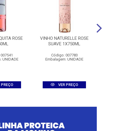
QUITA ROSE
VINHO NATURELLE ROSE
VINHO NEDE
50ML
SUAVE 1X750ML
1X75
 007541
Código: 007783
Código:
: UNIDADE
Embalagem: UNIDADE
Embalagem
 PREÇO
VER PREÇO
VER