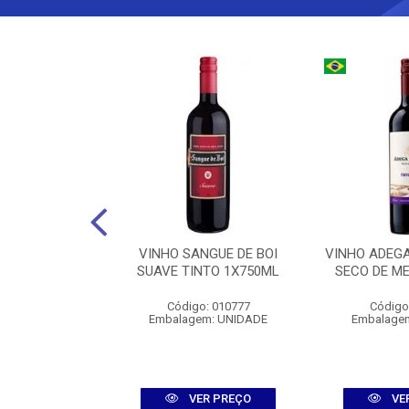
ALISKER 10Y
VINHO SANGUE DE BOI
VINHO ADEGA
750ML
SUAVE TINTO 1X750ML
SECO DE M
: 006704
Código: 010777
Código
m: UNIDADE
Embalagem: UNIDADE
Embalage
R PREÇO
VER PREÇO
VE