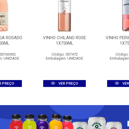
GA ROSADO
VINHO CHILANO ROSE
VINHO PERI
50ML
1X750ML
1X7
 00160432
Código: 007472
Código:
m: UNIDADE
Embalagem: UNIDADE
Embalagem
R PREÇO
VER PREÇO
VER