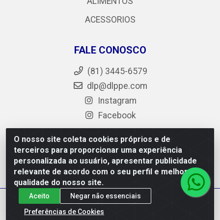
ALIMENTOS
ACESSORIOS
FALE CONOSCO
(81) 3445-6579
dlp@dlppe.com
Instagram
Facebook
O nosso site coleta cookies próprios e de
terceiros para proporcionar uma experiência
DLP - AV. Engenheiro Abdias de Carvalho, 962 - Bongi -
personalizada ao usuário, apresentar publicidade
PE - CEP 50.640-525 - CNPJ 05.429.222/0001-48
relevante de acordo com o seu perfil e melhorar a
qualidade do nosso site.
Aceito
Negar não essenciais
Preferências de Cookies