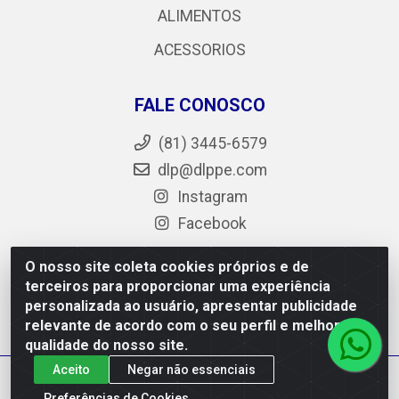
ALIMENTOS
ACESSORIOS
FALE CONOSCO
(81) 3445-6579
dlp@dlppe.com
Instagram
Facebook
O nosso site coleta cookies próprios e de
terceiros para proporcionar uma experiência
DLP - AV. Engenheiro Abdias de Carvalho, 962 - Bongi -
personalizada ao usuário, apresentar publicidade
PE - CEP 50.640-525 - CNPJ 05.429.222/0001-48
relevante de acordo com o seu perfil e melhorar a
qualidade do nosso site.
Aceito
Negar não essenciais
Preferências de Cookies