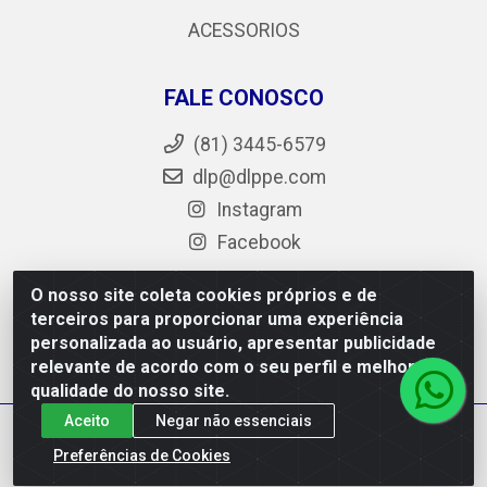
ACESSORIOS
FALE CONOSCO
(81) 3445-6579
dlp@dlppe.com
Instagram
Facebook
O nosso site coleta cookies próprios e de
terceiros para proporcionar uma experiência
DLP - AV. Engenheiro Abdias de Carvalho, 962 - Bongi -
personalizada ao usuário, apresentar publicidade
PE - CEP 50.640-525 - CNPJ 05.429.222/0001-48
relevante de acordo com o seu perfil e melhorar a
qualidade do nosso site.
Aceito
Negar não essenciais
Preferências de Cookies