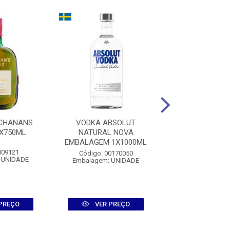
UCHANANS
VODKA ABSOLUT
VINHO DO P
X750ML
NATURAL NOVA
CEREMONY RU
EMBALAGEM 1X1000ML
1X750M
009121
Código: 00170050
Código: 008
 UNIDADE
Embalagem: UNIDADE
Embalagem: U
PREÇO
VER PREÇO
VER PR