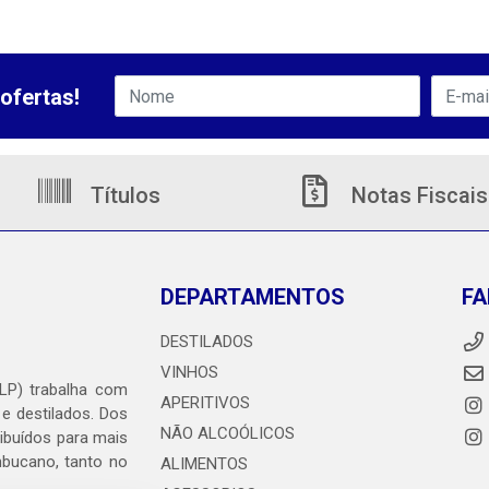
ofertas!
Títulos
Notas Fiscais
DEPARTAMENTOS
FA
DESTILADOS
VINHOS
DLP) trabalha com
APERITIVOS
 e destilados. Dos
NÃO ALCOÓLICOS
ribuídos para mais
ambucano, tanto no
ALIMENTOS