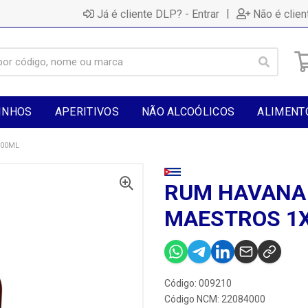
|
Já é cliente DLP? - Entrar
Não é clien
INHOS
APERITIVOS
NÃO ALCOÓLICOS
ALIMENT
700ML
RUM HAVANA 
MAESTROS 1
Código: 009210
Código NCM: 22084000