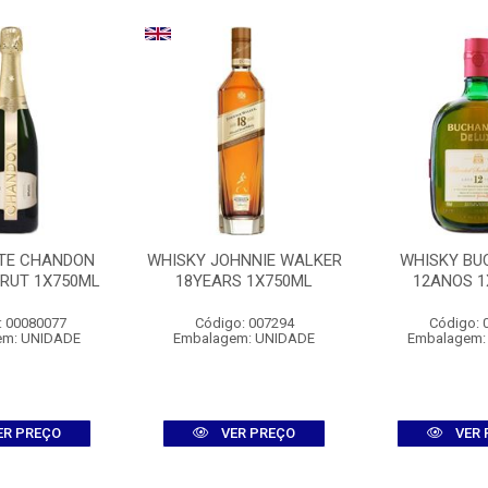
TE CHANDON
WHISKY JOHNNIE WALKER
WHISKY B
BRUT 1X750ML
18YEARS 1X750ML
12ANOS 1
: 00080077
Código: 007294
Código: 
em: UNIDADE
Embalagem: UNIDADE
Embalagem:
ER PREÇO
VER PREÇO
VER 