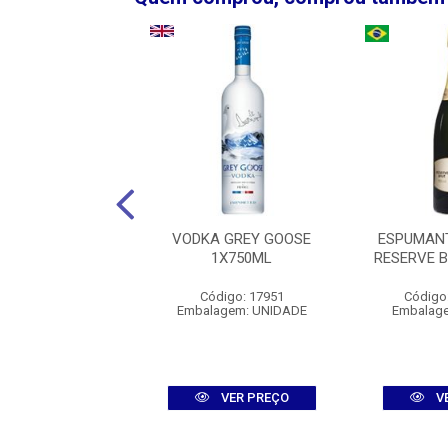
UTINI COLECCION
VODKA GREY GOOSE
ESPUMAN
T MALBEC TINTO
1X750ML
RESERVE 
1X750ML
Código: 17951
Código
igo: 00161796
Embalagem: UNIDADE
Embalag
agem: UNIDADE
VER PREÇO
VER PREÇO
V