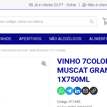
|
Já é cliente DLP? - Entrar
Não é clien
INHOS
APERITIVOS
NÃO ALCOÓLICOS
ALIMENT
B SAUVIGNON MUSCAT GRAN RESERVA TTO 1X750ML
VINHO 7COLO
MUSCAT GRAN
1X750ML
Código: 011445