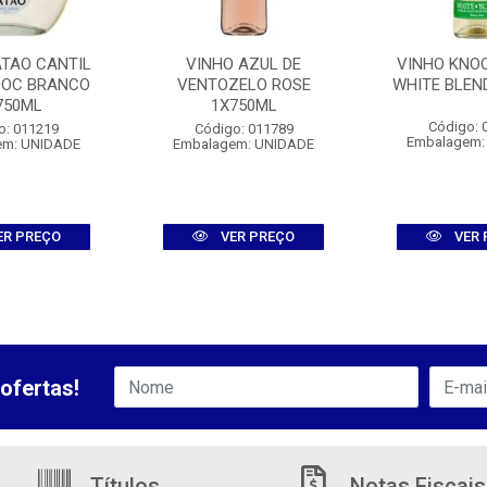
ATAO CANTIL
VINHO AZUL DE
VINHO KNO
DOC BRANCO
VENTOZELO ROSE
WHITE BLEN
750ML
1X750ML
Código: 
o: 011219
Código: 011789
Embalagem:
em: UNIDADE
Embalagem: UNIDADE
ER PREÇO
VER PREÇO
VER 
ofertas!
Títulos
Notas Fiscais