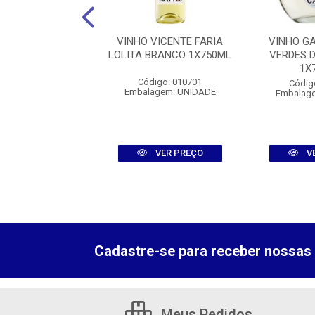
ROBERT MONDAVI
VINHO VICENTE FARIA
VINHO G
EL RED BLEND
LOLITA BRANCO 1X750ML
VERDES 
1X750ML
1X
Código: 010701
digo: 009801
Códig
Embalagem: UNIDADE
agem: UNIDADE
Embalag
VER PREÇO
VER PREÇO
V
Cadastre-se para receber nossas 
Meus Pedidos