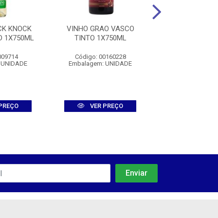
CK KNOCK
VINHO GRAO VASCO
VINHO MIOLO 
D 1X750ML
TINTO 1X750ML
CHARDONAY V
1X750M
009714
Código: 00160228
Código: 0016
 UNIDADE
Embalagem: UNIDADE
Embalagem: U
PREÇO
VER PREÇO
VER PR