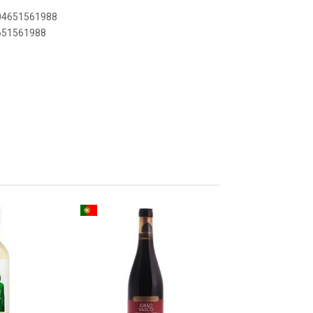
804651561988
4651561988