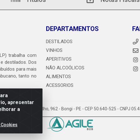
DEPARTAMENTOS
FA
DESTILADOS
VINHOS
DLP) trabalha com
APERITIVOS
 e destilados. Dos
NÃO ALCOÓLICOS
ribuídos para mais
ambucano, tanto no
ALIMENTOS
ACESSORIOS
para
io, apresentar
elhorar a
heiro Abdias de Carvalho, 962 - Bongi - PE - CEP 50.640-525 - CNPJ 05
 Cookies