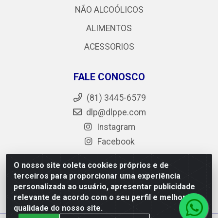
NÃO ALCOÓLICOS
ALIMENTOS
ACESSORIOS
FALE CONOSCO
(81) 3445-6579
dlp@dlppe.com
Instagram
Facebook
O nosso site coleta cookies próprios e de
terceiros para proporcionar uma experiência
DLP - AV. Engenheiro Abdias de Carvalho, 962 - Bongi -
personalizada ao usuário, apresentar publicidade
PE - CEP 50.640-525 - CNPJ 05.429.222/0001-48
relevante de acordo com o seu perfil e melhorar a
qualidade do nosso site.