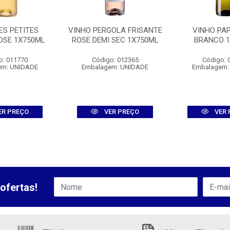
ES PETITES
VINHO PERGOLA FRISANTE
VINHO PAP
OSE 1X750ML
ROSE DEMI SEC 1X750ML
BRANCO 
o: 011770
Código: 012365
Código: 
em: UNIDADE
Embalagem: UNIDADE
Embalagem:
ER PREÇO
VER PREÇO
VER 
ofertas!