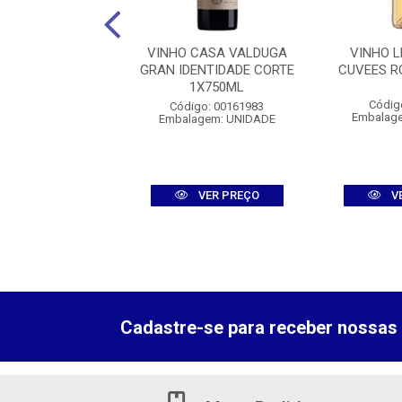
LTA VISTA VIVE
VINHO CASA VALDUGA
VINHO L
LEND 1X750ML
GRAN IDENTIDADE CORTE
CUVEES R
1X750ML
digo: 007765
Códig
Código: 00161983
agem: UNIDADE
Embalag
Embalagem: UNIDADE
VER PREÇO
VER PREÇO
V
Cadastre-se para receber nossas 