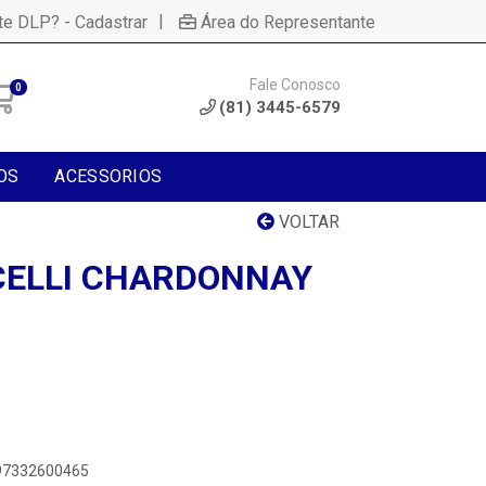
|
te DLP? - Cadastrar
Área do Representante
Fale Conosco
0
(81) 3445-6579
OS
ACESSORIOS
VOLTAR
CELLI CHARDONNAY
897332600465