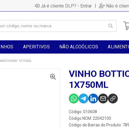
|
Já é cliente DLP? - Entrar
Não é clien
INHOS
APERITIVOS
NÃO ALCOÓLICOS
ALIMENT
CHARDONNAY 1X750ML
VINHO BOTTI
1X750ML
Código: 010608
Código NCM: 22042100
Código de Barras do Produto: 7