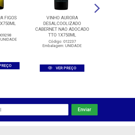
A FIGOS
VINHO AURORA
VINHO ALMA 
1X750ML
DESALCOOLIZADO
PINOT NOIR 1
CABERNET NAO ADOCADO
TTO 1X750ML
009298
Código: 0016
 UNIDADE
Embalagem: U
Código: 012237
Embalagem: UNIDADE
PREÇO
VER PR
VER PREÇO