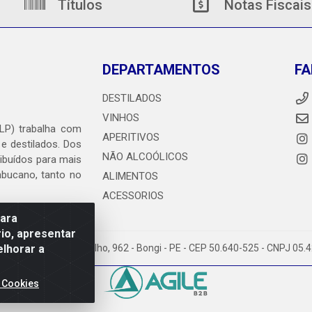
Títulos
Notas Fiscais
DEPARTAMENTOS
FA
DESTILADOS
VINHOS
DLP) trabalha com
APERITIVOS
 e destilados. Dos
NÃO ALCOÓLICOS
ribuídos para mais
ambucano, tanto no
ALIMENTOS
ACESSORIOS
para
io, apresentar
elhorar a
heiro Abdias de Carvalho, 962 - Bongi - PE - CEP 50.640-525 - CNPJ 05
 Cookies