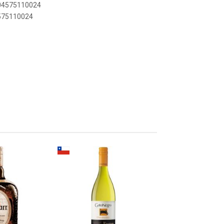
604575110024
4575110024