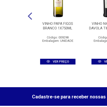
ORBA DOC TINTO
VINHO PAPA FIGOS
VINHO N
GUES 1X750ML
BRANCO 1X750ML
DAVOLA T
igo: 00160311
Código: 009298
Códig
agem: UNIDADE
Embalagem: UNIDADE
Embalag
VER PREÇO
VER PREÇO
V
Cadastre-se para receber nossas 