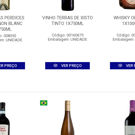
AS PERDICES
VINHO TERRAS DE XISTO
WHISKY O
NON BLANC
TINTO 1X750ML
1X100
750ML
Código: 00160675
Código: 0
o: 008392
Embalagem: UNIDADE
Embalagem:
em: UNIDADE
ER PREÇO
VER PREÇO
VER 