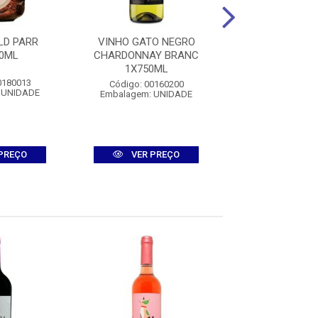
LD PARR
VINHO GATO NEGRO
VINHO COLLE 
0ML
CHARDONNAY BRANC
PUGLIA BIANCO
1X750ML
0180013
Código: 007
Código: 00160200
 UNIDADE
Embalagem: U
Embalagem: UNIDADE
PREÇO
VER PREÇO
VER PR