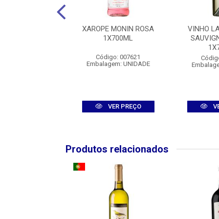
BIDA MISTA
XAROPE MONIN ROSA
VINHO L
ZINHA 1X900ML
1X700ML
SAUVIG
1X
digo: 007675
Código: 007621
Códig
agem: UNIDADE
Embalagem: UNIDADE
Embalag
VER PREÇO
VER PREÇO
V
Produtos relacionados