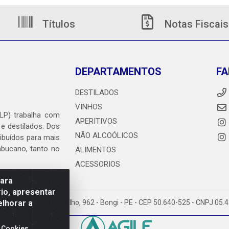
Títulos
Notas Fiscais
DEPARTAMENTOS
FA
DESTILADOS
VINHOS
DLP) trabalha com
APERITIVOS
 e destilados. Dos
NÃO ALCOÓLICOS
ribuídos para mais
ambucano, tanto no
ALIMENTOS
ACESSORIOS
para
io, apresentar
elhorar a
heiro Abdias de Carvalho, 962 - Bongi - PE - CEP 50.640-525 - CNPJ 05
 Cookies