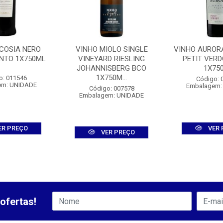
ICOSIA NERO
VINHO MIOLO SINGLE
VINHO AURORA
INTO 1X750ML
VINEYARD RIESLING
PETIT VERD
JOHANNISBERG BCO
1X75
1X750M...
o: 011546
Código: 
em: UNIDADE
Embalagem:
Código: 007578
Embalagem: UNIDADE
ER PREÇO
VER 
VER PREÇO
ofertas!