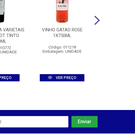
 VARIETAIS
VINHO GATAO ROSE
VINHO COLLE 
OT TINTO
1X750ML
PUGLIA BIANCO
0ML
Código: 011218
Código: 007
010772
Embalagem: UNIDADE
Embalagem: U
 UNIDADE
PREÇO
VER PREÇO
VER PR