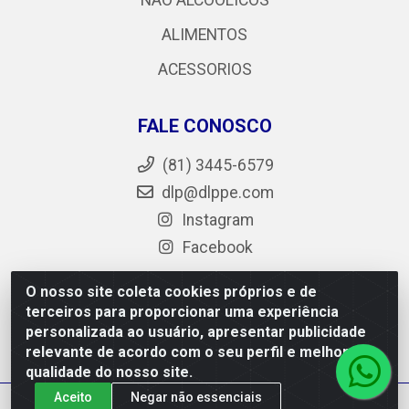
NÃO ALCOÓLICOS
ALIMENTOS
ACESSORIOS
FALE CONOSCO
(81) 3445-6579
dlp@dlppe.com
Instagram
Facebook
O nosso site coleta cookies próprios e de
terceiros para proporcionar uma experiência
DLP - AV. Engenheiro Abdias de Carvalho, 962 - Bongi -
personalizada ao usuário, apresentar publicidade
PE - CEP 50.640-525 - CNPJ 05.429.222/0001-48
relevante de acordo com o seu perfil e melhorar a
qualidade do nosso site.
Aceito
Negar não essenciais