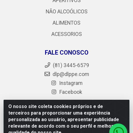
APERITIVOS
NÃO ALCOÓLICOS
ALIMENTOS
ACESSORIOS
FALE CONOSCO
(81) 3445-6579
dlp@dlppe.com
Instagram
Facebook
O nosso site coleta cookies próprios e de
terceiros para proporcionar uma experiência
DLP - AV. Engenheiro Abdias de Carvalho, 962 - Bongi -
personalizada ao usuário, apresentar publicidade
PE - CEP 50.640-525 - CNPJ 05.429.222/0001-48
relevante de acordo com o seu perfil e melhorar a
qualidade do nosso site.