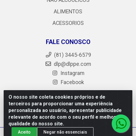
NÃO ALCOÓLICOS
ALIMENTOS
ACESSORIOS
FALE CONOSCO
(81) 3445-6579
dlp@dlppe.com
Instagram
Facebook
O nosso site coleta cookies próprios e de
terceiros para proporcionar uma experiência
DLP - AV. Engenheiro Abdias de Carvalho, 962 - Bongi -
personalizada ao usuário, apresentar publicidade
PE - CEP 50.640-525 - CNPJ 05.429.222/0001-48
relevante de acordo com o seu perfil e melhorar a
qualidade do nosso site.
Aceito
Negar não essenciais