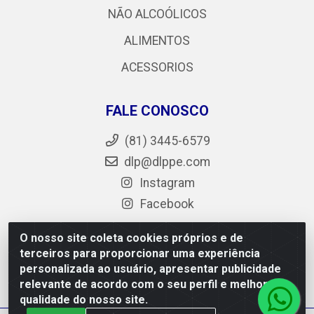
NÃO ALCOÓLICOS
ALIMENTOS
ACESSORIOS
FALE CONOSCO
(81) 3445-6579
dlp@dlppe.com
Instagram
Facebook
O nosso site coleta cookies próprios e de
terceiros para proporcionar uma experiência
DLP - AV. Engenheiro Abdias de Carvalho, 962 - Bongi -
personalizada ao usuário, apresentar publicidade
PE - CEP 50.640-525 - CNPJ 05.429.222/0001-48
relevante de acordo com o seu perfil e melhorar a
qualidade do nosso site.