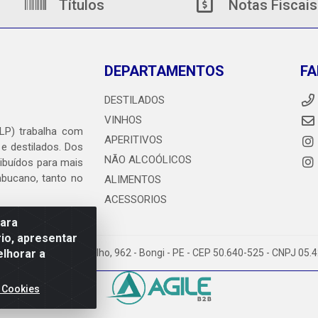
Títulos
Notas Fiscais
DEPARTAMENTOS
FA
DESTILADOS
VINHOS
DLP) trabalha com
APERITIVOS
 e destilados. Dos
NÃO ALCOÓLICOS
ribuídos para mais
ambucano, tanto no
ALIMENTOS
ACESSORIOS
para
io, apresentar
elhorar a
heiro Abdias de Carvalho, 962 - Bongi - PE - CEP 50.640-525 - CNPJ 05
 Cookies