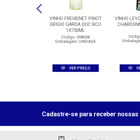
O EL ENEMIGO
VINHO FREIXENET PINOT
VINHO LEV
C TTO 1X750ML
GRIGIO GARDA DOC BCO
CHARDONN
1X750ML
digo: 007900
Códig
Código: 008008
agem: UNIDADE
Embalag
Embalagem: UNIDADE
VER PREÇO
VER PREÇO
V
Cadastre-se para receber nossas 