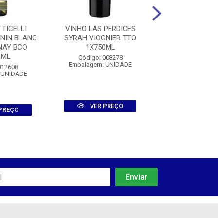
TICELLI
VINHO LAS PERDICES
VINHO ENCOS
NIN BLANC
SYRAH VIOGNIER TTO
ESTREMOZ BI
NAY BCO
1X750ML
1X750M
0ML
Código: 008278
Código: 008
Embalagem: UNIDADE
Embalagem: U
012608
 UNIDADE
VER PREÇO
VER PR
PREÇO