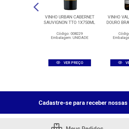
O NATURELLE
VINHO URBAN CABERNET
VINHO VA
 TINTO 1X750ML
SAUVIGNON TTO 1X750ML
DOURO BR
digo: 008664
Código: 008229
Códig
agem: UNIDADE
Embalagem: UNIDADE
Embalag
VER PREÇO
VER PREÇO
V
Cadastre-se para receber nossas 
Meus Pedidos