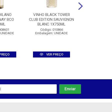
HILANO
VINHO BLACK TOWER
VINHO DOM
NAY BCO
CLUB EDITION SAUVIGNON
BOUSQUET GA
0ML
BLANC 1X750ML
BLEND TTO 1
008601
Código: 010866
Código: 008
 UNIDADE
Embalagem: UNIDADE
Embalagem: U
PREÇO
VER PREÇO
VER PR