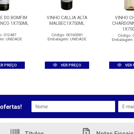
LE DO BOMFIM
VINHO CALLIA ALTA
VINHO C
ANCO 1X750ML
MALBEC1X750ML
CHARDON
1X75
o: 012487
Código: 00160381
Código: 
em: UNIDADE
Embalagem: UNIDADE
Embalagem:
ER PREÇO
VER PREÇO
VER 
ofertas!
Títulos
Notas Fiscais