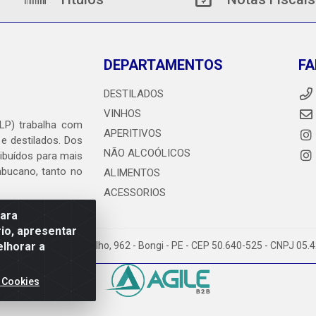
DEPARTAMENTOS
FA
DESTILADOS
VINHOS
DLP) trabalha com
APERITIVOS
 e destilados. Dos
NÃO ALCOÓLICOS
ribuídos para mais
ambucano, tanto no
ALIMENTOS
ACESSORIOS
para
io, apresentar
elhorar a
heiro Abdias de Carvalho, 962 - Bongi - PE - CEP 50.640-525 - CNPJ 05
 Cookies