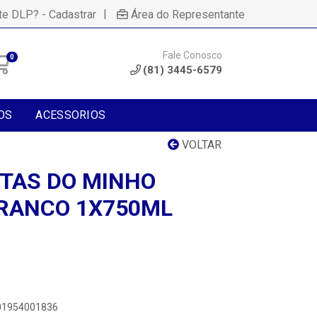
|
te DLP? - Cadastrar
Área do Representante
Fale Conosco
0
(81) 3445-6579
OS
ACESSORIOS
VOLTAR
TAS DO MINHO
RANCO 1X750ML
601954001836