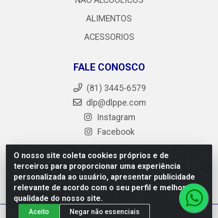
NÃO ALCOÓLICOS
ALIMENTOS
ACESSORIOS
FALE CONOSCO
(81) 3445-6579
dlp@dlppe.com
Instagram
Facebook
O nosso site coleta cookies próprios e de
terceiros para proporcionar uma experiência
DLP - AV. Engenheiro Abdias de Carvalho, 962 - Bongi -
personalizada ao usuário, apresentar publicidade
PE - CEP 50.640-525 - CNPJ 05.429.222/0001-48
relevante de acordo com o seu perfil e melhorar a
qualidade do nosso site.
Aceito
Negar não essenciais