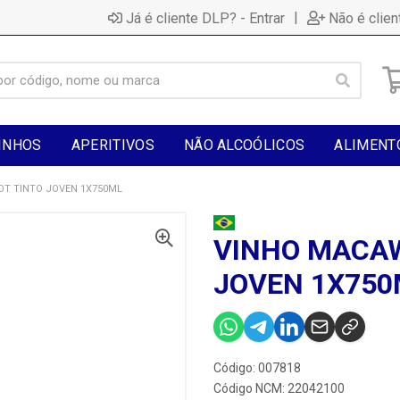
|
Já é cliente DLP? - Entrar
Não é clien
INHOS
APERITIVOS
NÃO ALCOÓLICOS
ALIMENT
T TINTO JOVEN 1X750ML
VINHO MACAW
JOVEN 1X750
Código: 007818
Código NCM: 22042100