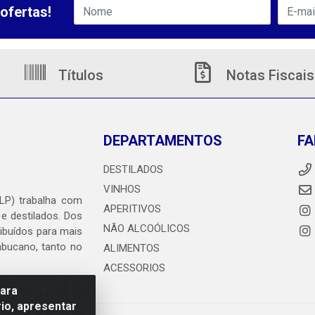
ofertas!
Títulos
Notas Fiscais
DEPARTAMENTOS
FA
DESTILADOS
VINHOS
DLP) trabalha com
APERITIVOS
 e destilados. Dos
NÃO ALCOÓLICOS
ribuídos para mais
ambucano, tanto no
ALIMENTOS
ACESSORIOS
para
io, apresentar