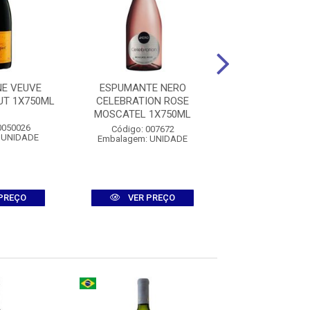
E VEUVE
ESPUMANTE NERO
VINHO PORTO
UT 1X750ML
CELEBRATION ROSE
VELHOTES RUBY
MOSCATEL 1X750ML
0050026
Código: 0016
Código: 007672
 UNIDADE
Embalagem: U
Embalagem: UNIDADE
PREÇO
VER PREÇO
VER PR