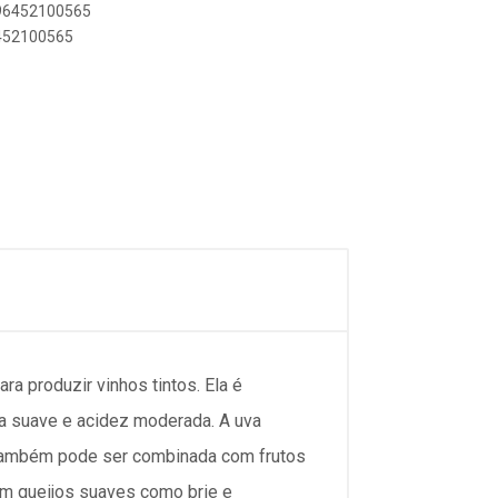
896452100565
6452100565
ra produzir vinhos tintos. Ela é
ra suave e acidez moderada. A uva
s também pode ser combinada com frutos
em queijos suaves como brie e