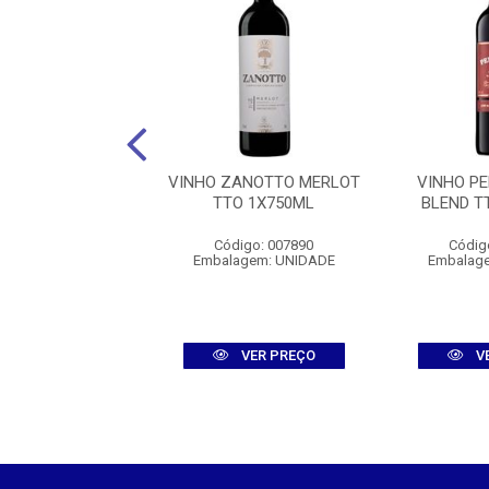
INAS DEL TANGO
VINHO ZANOTTO MERLOT
VINHO PE
L MALBEC TINTO
TTO 1X750ML
BLEND T
1X750ML
Código: 007890
Códig
digo: 010699
Embalagem: UNIDADE
Embalag
agem: UNIDADE
VER PREÇO
VER PREÇO
V