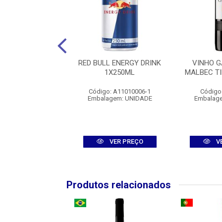
CASILLERO DEL
RED BULL ENERGY DRINK
VINHO 
LO CARMENERE
1X250ML
MALBEC T
1X750ML
Código: A11010006-1
Código
igo: 9851-116
Embalagem: UNIDADE
Embalag
agem: UNIDADE
VER PREÇO
VER PREÇO
V
Produtos relacionados