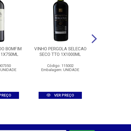
DO BOMFIM
VINHO PERGOLA SELECAO
VINHO COUSIN
 1X750ML
SECO TTO 1X1000ML
DON LUIS CAR
1X750M
007350
Código: 115002
Código: 0016
 UNIDADE
Embalagem: UNIDADE
Embalagem: U
PREÇO
VER PREÇO
VER PR