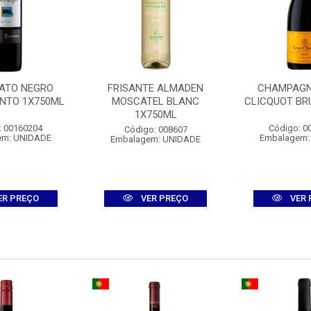
GATO NEGRO
FRISANTE ALMADEN
CHAMPAGN
INTO 1X750ML
MOSCATEL BLANC
CLICQUOT BR
1X750ML
: 00160204
Código: 0
Código: 008607
em: UNIDADE
Embalagem:
Embalagem: UNIDADE
ER PREÇO
VER PREÇO
VER 