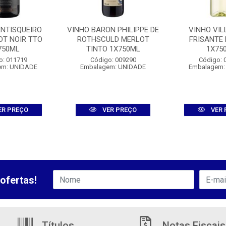
ENTISQUEIRO
VINHO BARON PHILIPPE DE
VINHO VIL
OT NOIR TTO
ROTHSCULD MERLOT
FRISANTE
750ML
TINTO 1X750ML
1X75
o: 011719
Código: 009290
Código: 
em: UNIDADE
Embalagem: UNIDADE
Embalagem:
ER PREÇO
VER PREÇO
VER 
ofertas!
Títulos
Notas Fiscais