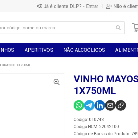
|
Já é cliente DLP? - Entrar
Não é clien
INHOS
APERITIVOS
NÃO ALCOÓLICOS
ALIMENT
M BRANCO 1X750ML
VINHO MAYO
1X750ML
Código: 010743
Código NCM: 22042100
Código de Barras do Produto: 7