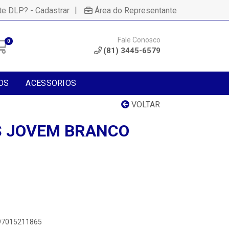
|
te DLP? - Cadastrar
Área do Representante
Fale Conosco
0
(81) 3445-6579
OS
ACESSORIOS
VOLTAR
S JOVEM BRANCO
897015211865