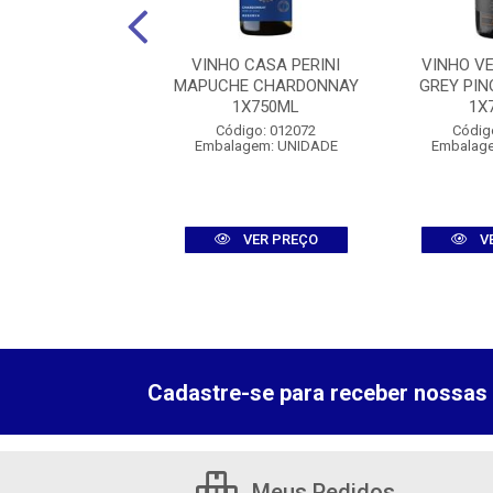
PACHECA DOURO
VINHO CASA PERINI
VINHO V
INTO 1X750ML
MAPUCHE CHARDONNAY
GREY PIN
1X750ML
1X
digo: 010995
Código: 012072
Códig
agem: UNIDADE
Embalagem: UNIDADE
Embalag
VER PREÇO
VER PREÇO
V
Cadastre-se para receber nossas 
Meus Pedidos