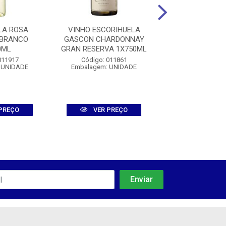
LA ROSA
VINHO ESCORIHUELA
VINHO MIOLO 
 BRANCO
GASCON CHARDONNAY
CAB SAUV TINTO
0ML
GRAN RESERVA 1X750ML
Código: 38
011917
Código: 011861
Embalagem: U
 UNIDADE
Embalagem: UNIDADE
PREÇO
VER PREÇO
VER PR