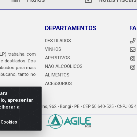
DEPARTAMENTOS
FA
DESTILADOS
VINHOS
DLP) trabalha com
APERITIVOS
 e destilados. Dos
NÃO ALCOÓLICOS
ribuídos para mais
ambucano, tanto no
ALIMENTOS
ACESSORIOS
para
io, apresentar
elhorar a
heiro Abdias de Carvalho, 962 - Bongi - PE - CEP 50.640-525 - CNPJ 05
 Cookies