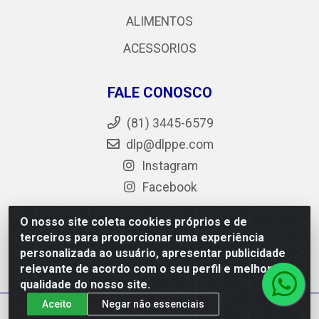
ALIMENTOS
ACESSORIOS
FALE CONOSCO
(81) 3445-6579
dlp@dlppe.com
Instagram
Facebook
O nosso site coleta cookies próprios e de
terceiros para proporcionar uma experiência
DLP - AV. Engenheiro Abdias de Carvalho, 962 - Bongi -
personalizada ao usuário, apresentar publicidade
PE - CEP 50.640-525 - CNPJ 05.429.222/0001-48
relevante de acordo com o seu perfil e melhorar a
qualidade do nosso site.
Aceito
Negar não essenciais