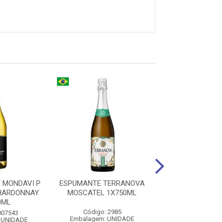
 MONDAVI P
ESPUMANTE TERRANOVA
VINHO LOUIS
CHARDONNAY
MOSCATEL 1X750ML
CHABLIS BR
0ML
1X750M
Código: 2985
007543
Código: 009
Embalagem: UNIDADE
 UNIDADE
Embalagem: U