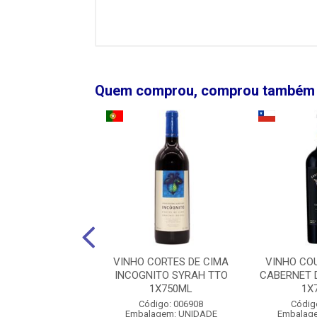
Quem comprou, comprou também
BARBI ROSSO DE
VINHO CORTES DE CIMA
VINHO CO
CINO TTO 750ML
INCOGNITO SYRAH TTO
CABERNET 
1X750ML
1X
igo: 00160578
Código: 006908
Códig
agem: UNIDADE
Embalagem: UNIDADE
Embalag