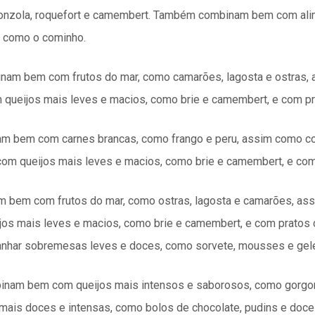
onzola, roquefort e camembert. Também combinam bem com ali
 como o cominho.
inam bem com frutos do mar, como camarões, lagosta e ostras,
ueijos mais leves e macios, como brie e camembert, e com pr
am bem com carnes brancas, como frango e peru, assim como c
m queijos mais leves e macios, como brie e camembert, e com
 bem com frutos do mar, como ostras, lagosta e camarões, ass
 mais leves e macios, como brie e camembert, e com pratos 
nhar sobremesas leves e doces, como sorvete, mousses e gele
binam bem com queijos mais intensos e saborosos, como gorgo
s doces e intensas, como bolos de chocolate, pudins e doces