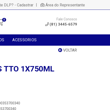
|
te DLP? - Cadastrar
Área do Representante
Fale Conosco
0
(81) 3445-6579
OS
ACESSORIOS
VOLTAR
S TTO 1X750ML
600353700340
0353700340