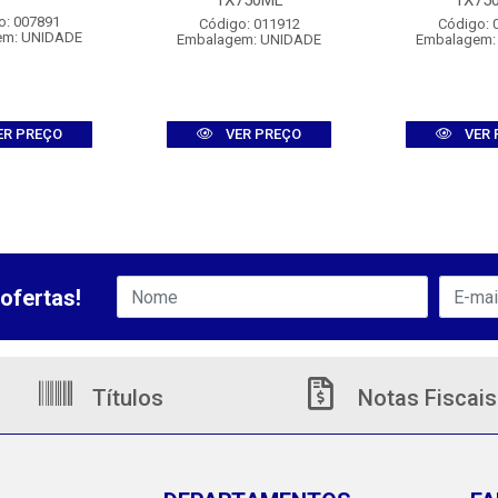
1X750ML
1X75
o: 007891
Código: 011912
Código: 
em: UNIDADE
Embalagem: UNIDADE
Embalagem:
ER PREÇO
VER PREÇO
VER 
ofertas!
Títulos
Notas Fiscais