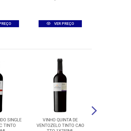
PREÇO
VER PREÇO
VER PR
DO SINGLE
VINHO QUINTA DE
VINHO VENTIS
C TINTO
VENTOZELO TINTO CAO
CLASICO SAUVI