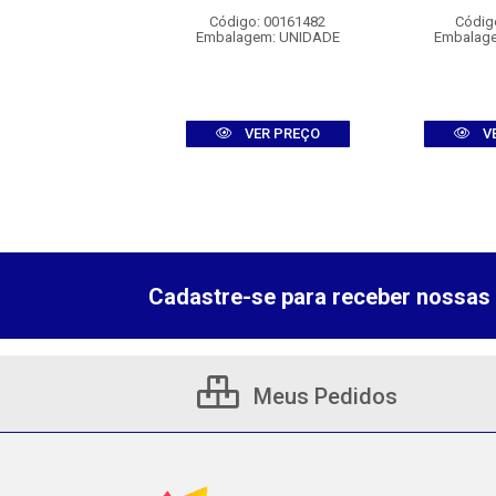
igo: 00161277
Código: 00161482
Códig
agem: UNIDADE
Embalagem: UNIDADE
Embalag
VER PREÇO
VER PREÇO
V
Cadastre-se para receber nossas 
Meus Pedidos