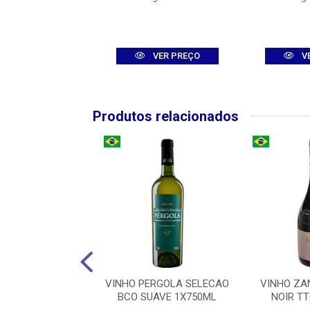
VER PREÇO
VER PREÇO
V
Produtos relacionados
ATENA CABERNET
VINHO PERGOLA SELECAO
VINHO ZA
NON 1X750ML
BCO SUAVE 1X750ML
NOIR T