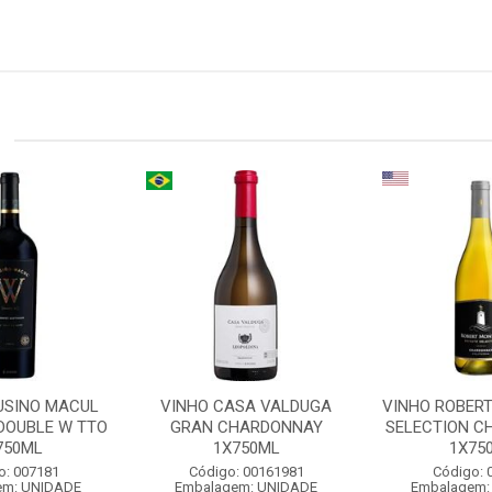
USINO MACUL
VINHO CASA VALDUGA
VINHO ROBERT
DOUBLE W TTO
GRAN CHARDONNAY
SELECTION 
750ML
1X750ML
1X75
o: 007181
Código: 00161981
Código: 
em: UNIDADE
Embalagem: UNIDADE
Embalagem: