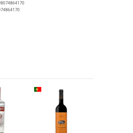
798074864170
8074864170