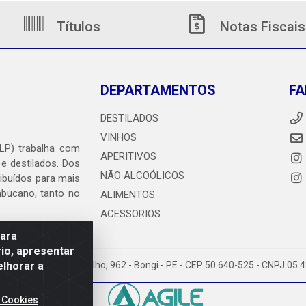
Títulos
Notas Fiscais
DEPARTAMENTOS
FA
DESTILADOS
VINHOS
DLP) trabalha com
APERITIVOS
 e destilados. Dos
NÃO ALCOÓLICOS
ribuídos para mais
ambucano, tanto no
ALIMENTOS
ACESSORIOS
para
io, apresentar
elhorar a
heiro Abdias de Carvalho, 962 - Bongi - PE - CEP 50.640-525 - CNPJ 05
 Cookies