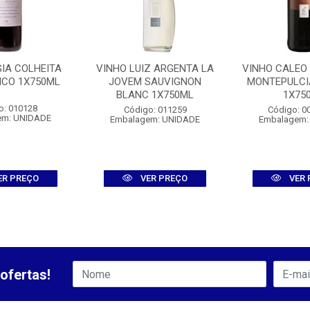
GIA COLHEITA
VINHO LUIZ ARGENTA LA
VINHO CALEO
NCO 1X750ML
JOVEM SAUVIGNON
MONTEPULCI
BLANC 1X750ML
1X75
o: 010128
Código: 011259
Código: 0
em: UNIDADE
Embalagem: UNIDADE
Embalagem:
ER PREÇO
VER PREÇO
VER 
ofertas!