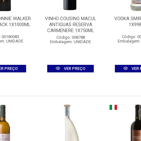
HNNIE WALKER
VINHO COUSINO MACUL
VODKA SMIR
ACK 1X1000ML
ANTIGUAS RESERVA
1X99
CARMENERE 1X750ML
: 00180083
Código: 0
Código: 008788
em: UNIDADE
Embalagem:
Embalagem: UNIDADE
ER PREÇO
VER PREÇO
VER 