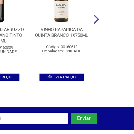
 D ABRUZZO
VINHO RAPARIGA DA
VINHO BRET
ANO TINTO
QUINTA BRANCO 1X750ML
CHATEAU KEFRA
0ML
2021 TTO 1X
Código: 00160612
0160339
Código: 007
Embalagem: UNIDADE
 UNIDADE
Embalagem: U
PREÇO
VER PREÇO
VER PR