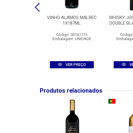
SP DIEGO ZAMORA
VINHO ALAMOS MALBEC
WHISKY JO
3 1X700ML
1X187ML
DOUBLE BL
igo: 00110012
Código: 00161715
Código
agem: UNIDADE
Embalagem: UNIDADE
Embalag
VER PREÇO
VER PREÇO
V
Produtos relacionados