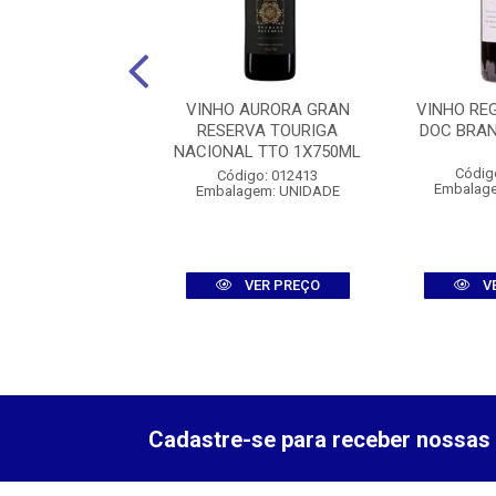
CHAMINE CORTES
VINHO AURORA GRAN
VINHO RE
 TINTO 1X750ML
RESERVA TOURIGA
DOC BRA
NACIONAL TTO 1X750ML
digo: 011870
Códig
Código: 012413
agem: UNIDADE
Embalag
Embalagem: UNIDADE
VER PREÇO
VER PREÇO
V
Cadastre-se para receber nossas 