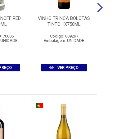
NOFF RED
VINHO TRINCA BOLOTAS
VINHO PORTILL
8ML
TINTO 1X750ML
TTO 1X75
0170006
Código: 009297
Código: 0016
 UNIDADE
Embalagem: UNIDADE
Embalagem: U
PREÇO
VER PREÇO
VER PR