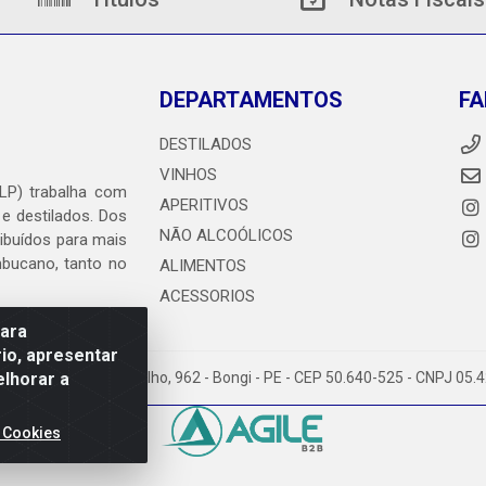
DEPARTAMENTOS
FA
DESTILADOS
VINHOS
DLP) trabalha com
APERITIVOS
 e destilados. Dos
NÃO ALCOÓLICOS
ribuídos para mais
ambucano, tanto no
ALIMENTOS
ACESSORIOS
para
io, apresentar
elhorar a
heiro Abdias de Carvalho, 962 - Bongi - PE - CEP 50.640-525 - CNPJ 05
 Cookies