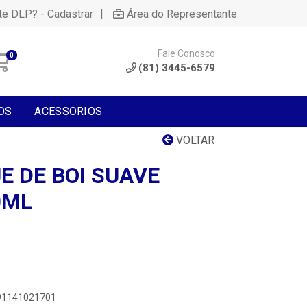
|
te DLP? - Cadastrar
Área do Representante
Fale Conosco
0
(81) 3445-6579
OS
ACESSORIOS
VOLTAR
E DE BOI SUAVE
0ML
891141021701