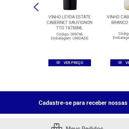
HATEAU KEFRAYA
VINHO LEYDA ESTATE
VINHO CAB
NCO 1X750ML
CABERNET SAUVIGNON
BRANCO 
TTO 1X750ML
digo: 012753
Códig
Código: 009746
agem: UNIDADE
Embalag
Embalagem: UNIDADE
VER PREÇO
VER PREÇO
V
Cadastre-se para receber nossas 
Meus Pedidos