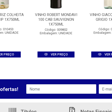
RIZ COLHEITA
VINHO ROBERT MONDAVI
VINHO GIACO
IP 1X750ML
100 CAB SAUVIGNON
GRIGIO 1
1X750ML
o: 010453
Código: 
Código: 009802
em: UNIDADE
Embalagem:
Embalagem: UNIDADE
ER PREÇO
VER PREÇO
VER 
ofertas!
Títulos
Notas Fiscais