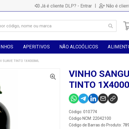
|
Já é cliente DLP? - Entrar
Não é clien
INHOS
APERITIVOS
NÃO ALCOÓLICOS
ALIMENT
I SUAVE TINTO 1X4000ML
VINHO SANGU
TINTO 1X400
Código: 010774
Código NCM: 22042100
Código de Barras do Produto: 7