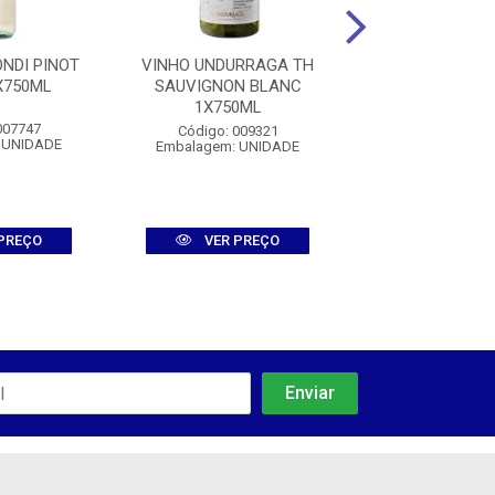
NDI PINOT
VINHO UNDURRAGA TH
VINHO METROPO
X750ML
SAUVIGNON BLANC
O VALLE CE
1X750ML
CARMENERE 1
007747
Código: 009321
Código: 011
 UNIDADE
Embalagem: UNIDADE
Embalagem: U
PREÇO
VER PREÇO
VER PR