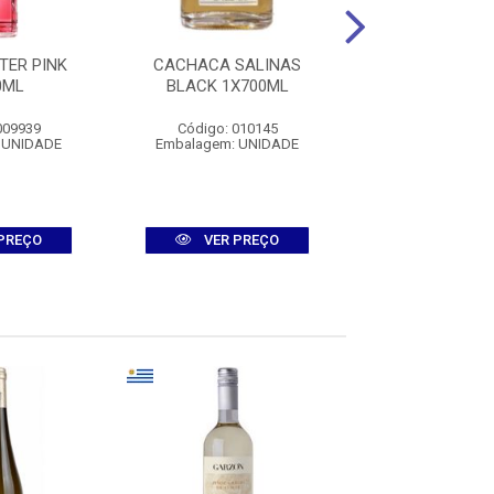
TER PINK
CACHACA SALINAS
VINHO MARQU
0ML
BLACK 1X700ML
RISCAL RUEDA 
BC 1X750
009939
Código: 010145
Código: 0016
 UNIDADE
Embalagem: UNIDADE
Embalagem: U
PREÇO
VER PREÇO
VER PR