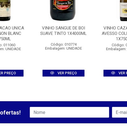
RACAO UNICA
VINHO SANGUE DE BOI
VINHO CAZ
NON BLANC
SUAVE TINTO 1X4000ML
AVESSO COL
750ML
1X75
Código: 010774
o: 011060
Código: 
Embalagem: UNIDADE
em: UNIDADE
Embalagem:
ER PREÇO
VER PREÇO
VER 
ofertas!