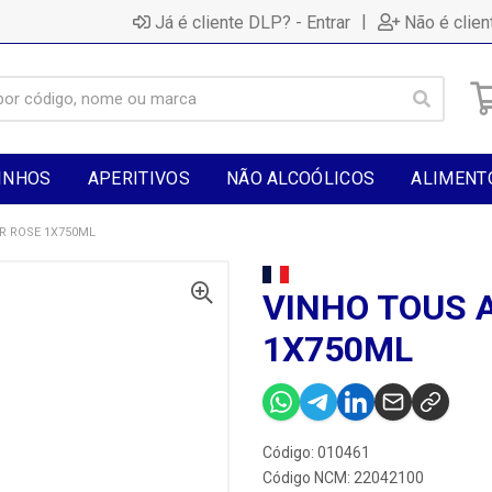
|
Já é cliente DLP? - Entrar
Não é clien
INHOS
APERITIVOS
NÃO ALCOÓLICOS
ALIMENT
R ROSE 1X750ML
VINHO TOUS 
1X750ML
Código: 010461
Código NCM: 22042100