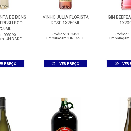
INTA DE BONS
VINHO JULIA FLORISTA
GIN BEEFEA
 FRESH BCO
ROSE 1X750ML
1X70
750ML
Código: 010460
Código: 
o: 008390
Embalagem: UNIDADE
Embalagem:
em: UNIDADE
ER PREÇO
VER PREÇO
VER 