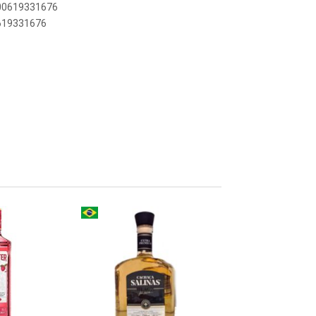
700619331676
0619331676