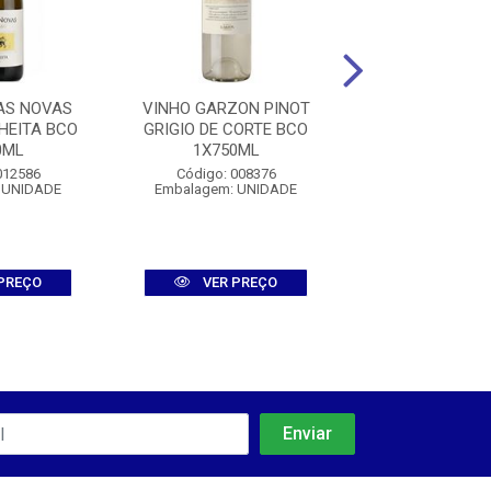
AS NOVAS
VINHO GARZON PINOT
VINHO TRIN
HEITA BCO
GRIGIO DE CORTE BCO
MENAGE A T
0ML
1X750ML
MIDNIGHT TTO 
012586
Código: 008376
Código: 007
 UNIDADE
Embalagem: UNIDADE
Embalagem: U
PREÇO
VER PREÇO
VER PR