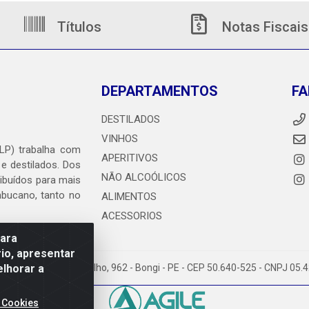
Títulos
Notas Fiscais
DEPARTAMENTOS
FA
DESTILADOS
VINHOS
DLP) trabalha com
APERITIVOS
 e destilados. Dos
NÃO ALCOÓLICOS
ribuídos para mais
ambucano, tanto no
ALIMENTOS
ACESSORIOS
para
io, apresentar
elhorar a
heiro Abdias de Carvalho, 962 - Bongi - PE - CEP 50.640-525 - CNPJ 05
 Cookies