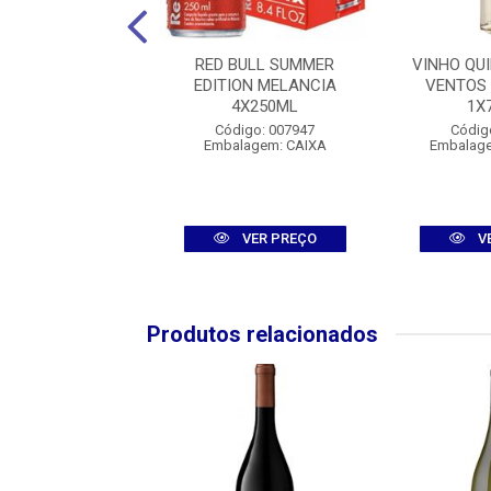
JULIA FLORISTA
RED BULL SUMMER
VINHO QU
TO 1X750ML
EDITION MELANCIA
VENTOS
4X250ML
1X
digo: 008381
Código: 007947
Códig
agem: UNIDADE
Embalagem: CAIXA
Embalag
VER PREÇO
VER PREÇO
V
Produtos relacionados