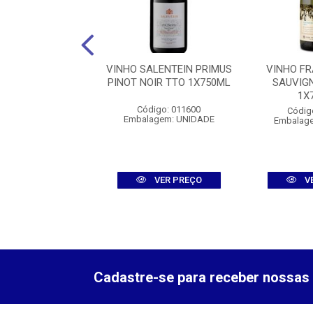
REIXENET RIOJA
VINHO SALENTEIN PRIMUS
VINHO F
TO 1X750ML
PINOT NOIR TTO 1X750ML
SAUVIG
1X
digo: 009501
Código: 011600
Códig
agem: UNIDADE
Embalagem: UNIDADE
Embalag
VER PREÇO
VER PREÇO
V
Cadastre-se para receber nossas 