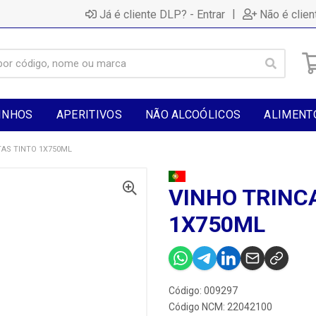
|
Já é cliente DLP? - Entrar
Não é clien
INHOS
APERITIVOS
NÃO ALCOÓLICOS
ALIMENT
TAS TINTO 1X750ML
VINHO TRINC
1X750ML
Código: 009297
Código NCM: 22042100