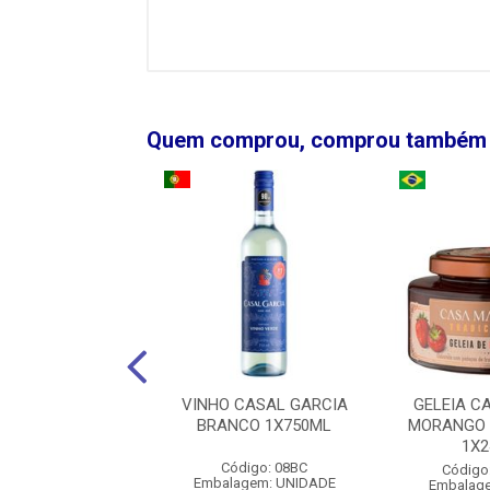
Quem comprou, comprou também
UTINI COLECCION
VINHO CASAL GARCIA
GELEIA C
T MALBEC TINTO
BRANCO 1X750ML
MORANGO 
1X750ML
1X
Código: 08BC
igo: 00161796
Código
Embalagem: UNIDADE
agem: UNIDADE
Embalag