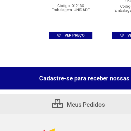
1X
digo: 010750
Código: 012130
Códig
agem: UNIDADE
Embalagem: UNIDADE
Embalag
VER PREÇO
VER PREÇO
V
Cadastre-se para receber nossas 
Meus Pedidos