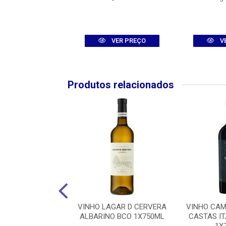
VER PREÇO
VER PREÇO
V
Produtos relacionados
ALMA DE LISBOA
VINHO LAGAR D CERVERA
VINHO CAM
L TINTO1X750ML
ALBARINO BCO 1X750ML
CASTAS I