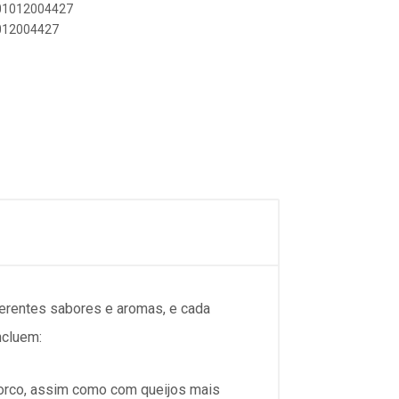
601012004427
1012004427
ferentes sabores e aromas, e cada
ncluem:
porco, assim como com queijos mais