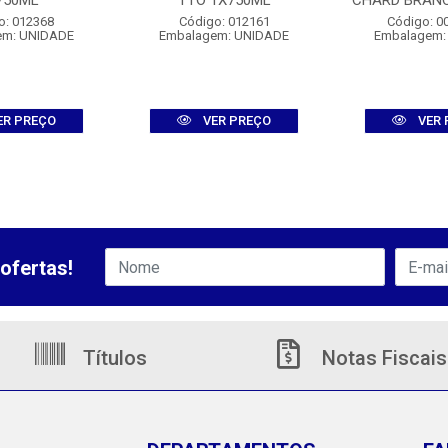
750ML
TTO 1X750ML
CHARD BRAN
o: 012368
Código: 012161
Código: 0
em: UNIDADE
Embalagem: UNIDADE
Embalagem:
ER PREÇO
VER PREÇO
VER 
ofertas!
Títulos
Notas Fiscais