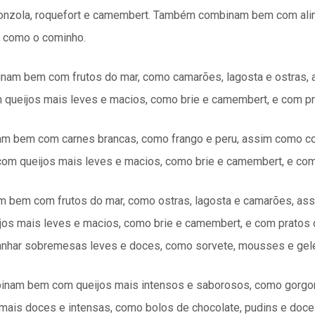
onzola, roquefort e camembert. Também combinam bem com ali
 como o cominho.
inam bem com frutos do mar, como camarões, lagosta e ostras,
ueijos mais leves e macios, como brie e camembert, e com pr
am bem com carnes brancas, como frango e peru, assim como c
m queijos mais leves e macios, como brie e camembert, e com
 bem com frutos do mar, como ostras, lagosta e camarões, ass
 mais leves e macios, como brie e camembert, e com pratos 
nhar sobremesas leves e doces, como sorvete, mousses e gele
binam bem com queijos mais intensos e saborosos, como gorgo
s doces e intensas, como bolos de chocolate, pudins e doces