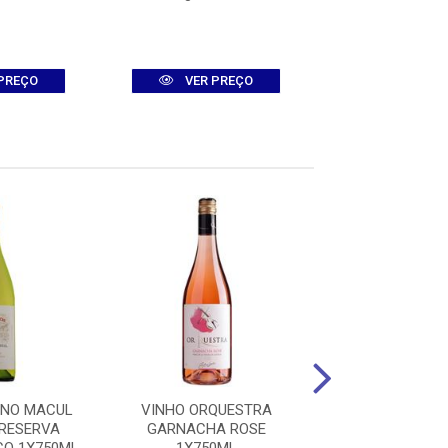
PREÇO
VER PREÇO
VER PR
INO MACUL
VINHO ORQUESTRA
VINHO ADEG
RESERVA
GARNACHA ROSE
REDONDO VIN