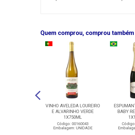
Quem comprou, comprou também
SP DIEGO ZAMORA
VINHO AVELEDA LOUREIRO
ESPUMAN
3 1X700ML
E ALVARINHO VERDE
BABY R
1X750ML
1X
igo: 00110012
Código: 00160043
Código
agem: UNIDADE
Embalagem: UNIDADE
Embalag