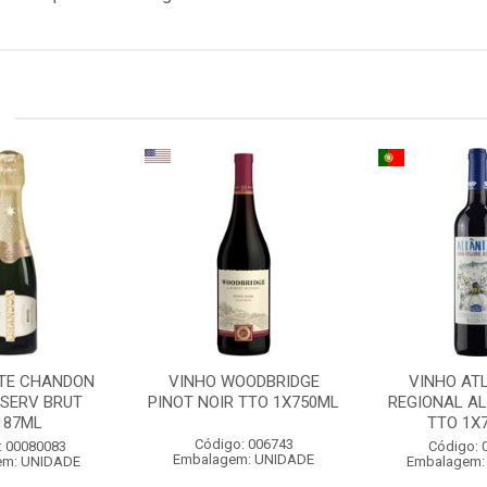
TE CHANDON
VINHO WOODBRIDGE
VINHO AT
ESERV BRUT
PINOT NOIR TTO 1X750ML
REGIONAL A
187ML
TTO 1X
Código: 006743
: 00080083
Código: 
Embalagem: UNIDADE
em: UNIDADE
Embalagem: