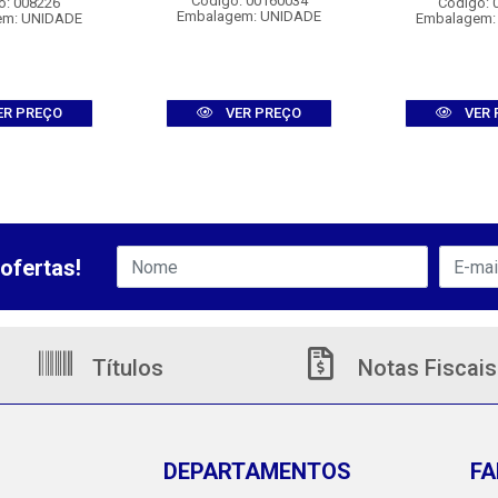
Código: 00160034
o: 008226
Código: 
Embalagem: UNIDADE
em: UNIDADE
Embalagem:
ER PREÇO
VER PREÇO
VER 
ofertas!
Títulos
Notas Fiscais
DEPARTAMENTOS
FA