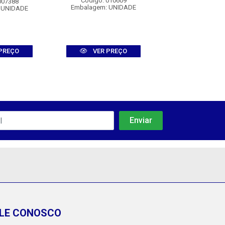
Código: 010609
Código: 012
007388
Embalagem: UNIDADE
Embalagem: U
 UNIDADE
PREÇO
VER PREÇO
VER PR
LE CONOSCO