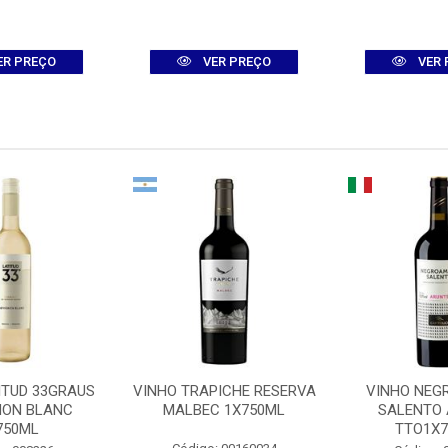
ER PREÇO
VER PREÇO
VER 
ITUD 33GRAUS
VINHO TRAPICHE RESERVA
VINHO NE
ON BLANC
MALBEC 1X750ML
SALENTO
750ML
TTO1X