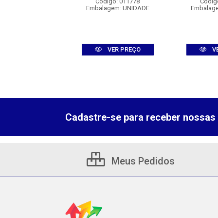
digo: 011426
Código: 011778
Códig
agem: UNIDADE
Embalagem: UNIDADE
Embalag
VER PREÇO
VER PREÇO
V
Cadastre-se para receber nossas 
Meus Pedidos