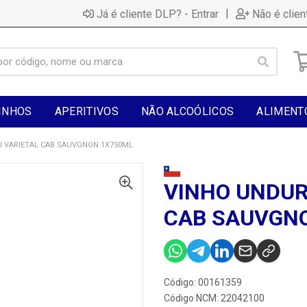
|
Já é cliente DLP? - Entrar
Não é clien
INHOS
APERITIVOS
NÃO ALCOÓLICOS
ALIMENT
 VARIETAL CAB SAUVGNON 1X750ML
VINHO UNDUR
CAB SAUVGN
Código: 00161359
Código NCM: 22042100