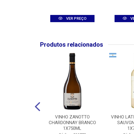
VER PREÇO
VER PREÇO
V
Produtos relacionados
BARBERA DALBA
VINHO ZANOTTO
VINHO LAT
A RIZIERI TINTO
CHARDONNAY BRANCO
SAUVGN
1X750ML
1X750ML
1X