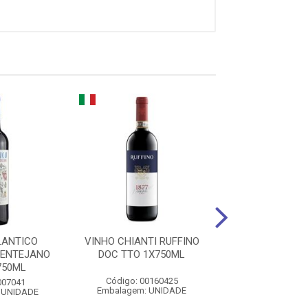
LANTICO
VINHO CHIANTI RUFFINO
VINHO CAVA 
LENTEJANO
DOC TTO 1X750ML
MALBEC TTO 1
750ML
Código: 00160425
Código: 008
007041
Embalagem: UNIDADE
Embalagem: U
 UNIDADE