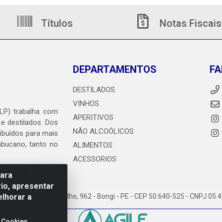
Títulos
Notas Fiscais
DEPARTAMENTOS
FA
DESTILADOS
VINHOS
DLP) trabalha com
APERITIVOS
 e destilados. Dos
NÃO ALCOÓLICOS
ribuídos para mais
ambucano, tanto no
ALIMENTOS
ACESSORIOS
para
io, apresentar
elhorar a
heiro Abdias de Carvalho, 962 - Bongi - PE - CEP 50.640-525 - CNPJ 05
 Cookies