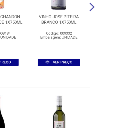
 CHANDON
VINHO JOSE PITEIRA
VINHO SEA SU
CE 1X750ML
BRANCO 1X750ML
PISCINE 1X
008184
Código: 009332
Código: 009
 UNIDADE
Embalagem: UNIDADE
Embalagem: U
PREÇO
VER PREÇO
VER PR