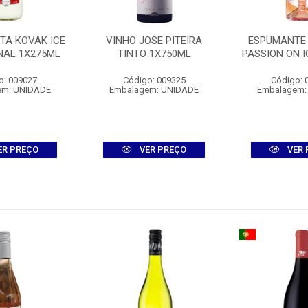
STA KOVAK ICE
VINHO JOSE PITEIRA
ESPUMANTE
NAL 1X275ML
TINTO 1X750ML
PASSION ON I
o: 009027
Código: 009325
Código: 
em: UNIDADE
Embalagem: UNIDADE
Embalagem:
ER PREÇO
VER PREÇO
VER 