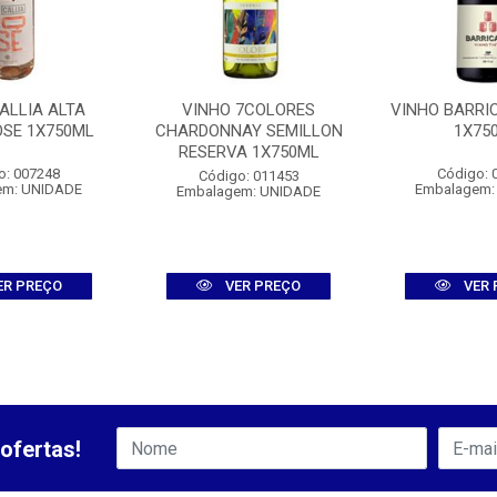
ALLIA ALTA
VINHO 7COLORES
VINHO BARRI
OSE 1X750ML
CHARDONNAY SEMILLON
1X75
RESERVA 1X750ML
o: 007248
Código: 
Código: 011453
em: UNIDADE
Embalagem:
Embalagem: UNIDADE
ER PREÇO
VER PREÇO
VER 
ofertas!