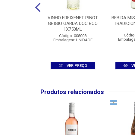
 AME TABASCO
VINHO FREIXENET PINOT
BEBIDA MI
PEPPER SAUCE
GRIGIO GARDA DOC BCO
TRADICIO
1X60ML
1X750ML
Códig
igo: 10070010
Código: 008008
Embalag
agem: UNIDADE
Embalagem: UNIDADE
VER PREÇO
VER PREÇO
V
Produtos relacionados