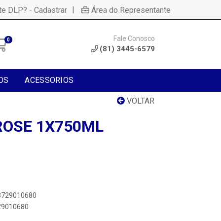
|
te DLP? - Cadastrar
Área do Representante
Fale Conosco
0
(81) 3445-6579
OS
ACESSORIOS
VOLTAR
 ROSE 1X750ML
83729010680
729010680