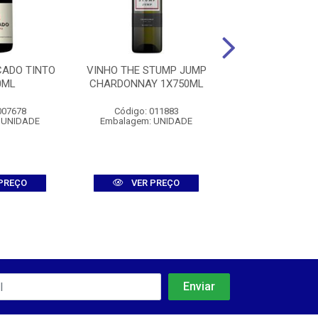
CADO TINTO
VINHO THE STUMP JUMP
VINHO ZAN
0ML
CHARDONNAY 1X750ML
SANGIOVESE
1X750M
007678
Código: 011883
Código: 008
 UNIDADE
Embalagem: UNIDADE
Embalagem: U
PREÇO
VER PREÇO
VER PR