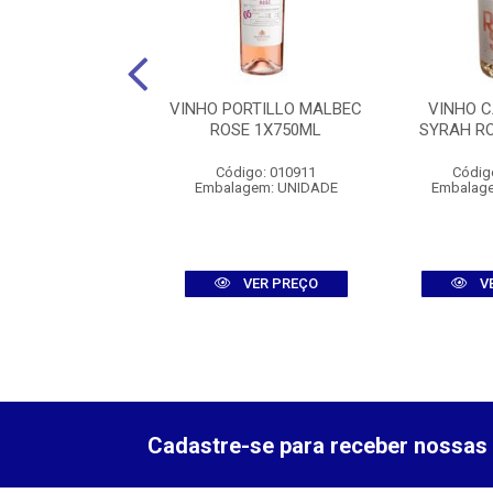
HO ADEGA DE
VINHO PORTILLO MALBEC
VINHO C
DO VINHAS DO
ROSE 1X750ML
SYRAH R
TO RESERVA BCO
1X750M...
Código: 010911
Códig
Embalagem: UNIDADE
Embalag
digo: 012711
agem: UNIDADE
VER PREÇO
V
VER PREÇO
Cadastre-se para receber nossas 