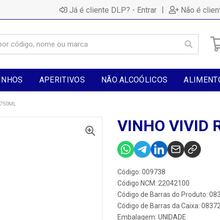
|
Já é cliente DLP? - Entrar
Não é clien
INHOS
APERITIVOS
NÃO ALCOÓLICOS
ALIMENT
X750ML
VINHO VIVID
Código: 009738
Código NCM: 22042100
Código de Barras do Produto: 0
Código de Barras da Caixa: 083
Embalagem: UNIDADE