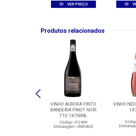
VER PREÇO
VER PREÇO
V
Produtos relacionados
 LAS PERDICES
VINHO AURORA PINTO
VINHO NE
ES BCO 1X750ML
BANDEIRA PINOT NOIR
1X
TTO 1X750ML
digo: 008328
Códig
Código: 012409
agem: UNIDADE
Embalag
Embalagem: UNIDADE