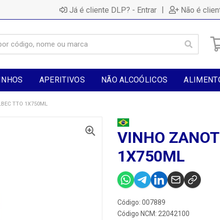
|
Já é cliente DLP? - Entrar
Não é clien
INHOS
APERITIVOS
NÃO ALCOÓLICOS
ALIMENT
BEC TTO 1X750ML
VINHO ZANOT
1X750ML
Código: 007889
Código NCM: 22042100