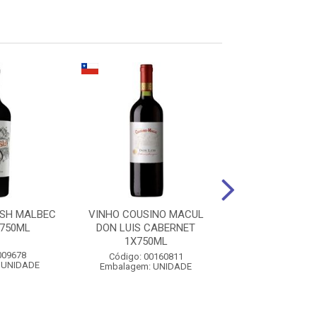
ISH MALBEC
VINHO COUSINO MACUL
VINHO GIACONDI
750ML
DON LUIS CABERNET
TTO 1X75
1X750ML
009678
Código: 007
Código: 00160811
 UNIDADE
Embalagem: U
Embalagem: UNIDADE