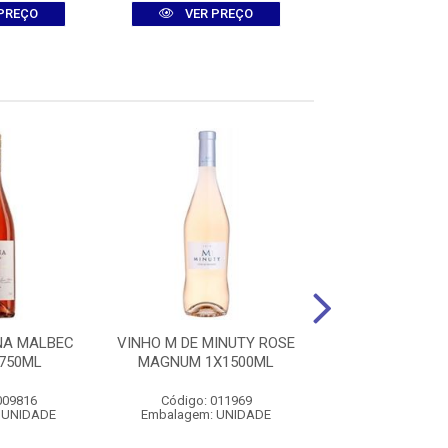
PREÇO
VER PREÇO
VER PR
NA MALBEC
VINHO M DE MINUTY ROSE
VINHO DON MEL
750ML
MAGNUM 1X1500ML
2022 TINTO 1
009816
Código: 011969
Código: 012
 UNIDADE
Embalagem: UNIDADE
Embalagem: U