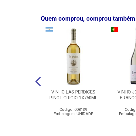
Quem comprou, comprou também
PREMIER RENDEZ
VINHO LAS PERDICES
VINHO J
AUVIGNON BLANC
PINOT GRIGIO 1X750ML
BRANC
1X750ML
Código: 008139
Códig
digo: 008509
Embalagem: UNIDADE
Embalag
agem: UNIDADE