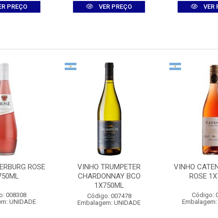
ER PREÇO
VER PREÇO
VER 
DERBURG ROSE
VINHO TRUMPETER
VINHO CATE
750ML
CHARDONNAY BCO
ROSE 1X
1X750ML
o: 008308
Código: 
Código: 007478
em: UNIDADE
Embalagem:
Embalagem: UNIDADE