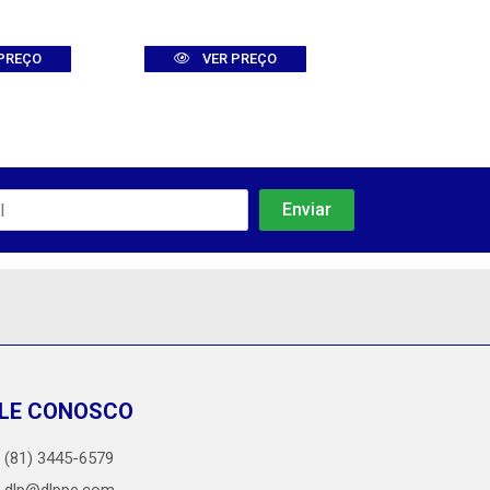
PREÇO
VER PREÇO
VER PR
LE CONOSCO
(81) 3445-6579