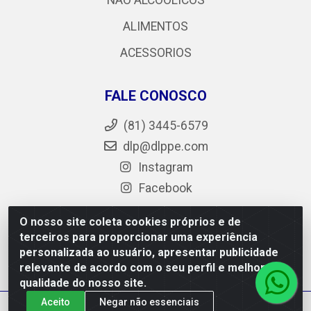
NÃO ALCOÓLICOS
ALIMENTOS
ACESSORIOS
FALE CONOSCO
(81) 3445-6579
dlp@dlppe.com
Instagram
Facebook
O nosso site coleta cookies próprios e de
terceiros para proporcionar uma experiência
DLP - AV. Engenheiro Abdias de Carvalho, 962 - Bongi -
personalizada ao usuário, apresentar publicidade
PE - CEP 50.640-525 - CNPJ 05.429.222/0001-48
relevante de acordo com o seu perfil e melhorar a
qualidade do nosso site.
Aceito
Negar não essenciais