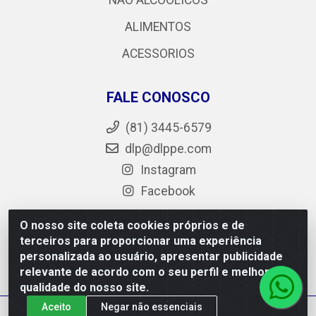
NÃO ALCOÓLICOS
ALIMENTOS
ACESSORIOS
FALE CONOSCO
(81) 3445-6579
dlp@dlppe.com
Instagram
Facebook
O nosso site coleta cookies próprios e de
terceiros para proporcionar uma experiência
DLP - AV. Engenheiro Abdias de Carvalho, 962 - Bongi -
personalizada ao usuário, apresentar publicidade
PE - CEP 50.640-525 - CNPJ 05.429.222/0001-48
relevante de acordo com o seu perfil e melhorar a
qualidade do nosso site.
Aceito
Negar não essenciais