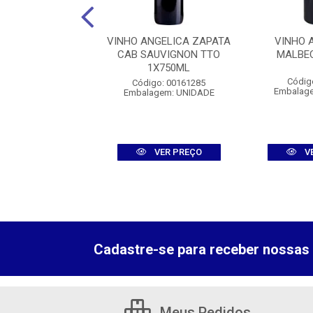
DO PORTO ROYAL
VINHO ANGELICA ZAPATA
VINHO 
 RUBY 1X750ML
CAB SAUVIGNON TTO
MALBE
1X750ML
igo: 00160353
Códig
Código: 00161285
agem: UNIDADE
Embalag
Embalagem: UNIDADE
VER PREÇO
VER PREÇO
V
Cadastre-se para receber nossas 
Meus Pedidos