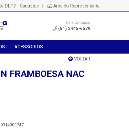
|
te DLP? - Cadastrar
Área do Representante
Fale Conosco
0
(81) 3445-6579
OS
ACESSORIOS
VOLTAR
IN FRAMBOESA NAC
900314000747