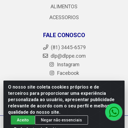
ALIMENTOS
ACESSORIOS
FALE CONOSCO
(81) 3445-6579
dlp@dlppe.com
Instagram
Facebook
O nosso site coleta cookies próprios e de
terceiros para proporcionar uma experiência
DLP - AV. Engenheiro Abdias de Carvalho, 962 - Bongi -
personalizada ao usuário, apresentar publicidade
PE - CEP 50.640-525 - CNPJ 05.429.222/0001-48
relevante de acordo com o seu perfil e melhorar a
qualidade do nosso site.
Aceito
Negar não essenciais