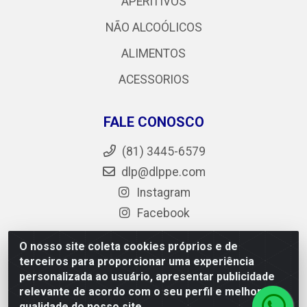
APERITIVOS
NÃO ALCOÓLICOS
ALIMENTOS
ACESSORIOS
FALE CONOSCO
(81) 3445-6579
dlp@dlppe.com
Instagram
Facebook
O nosso site coleta cookies próprios e de
terceiros para proporcionar uma experiência
DLP - AV. Engenheiro Abdias de Carvalho, 962 - Bongi -
personalizada ao usuário, apresentar publicidade
PE - CEP 50.640-525 - CNPJ 05.429.222/0001-48
relevante de acordo com o seu perfil e melhorar a
qualidade do nosso site.