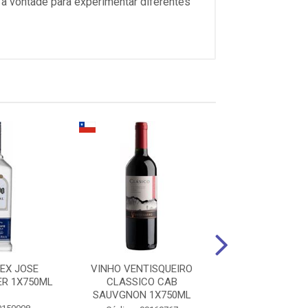
 à vontade para experimentar diferentes
EX JOSE
VINHO VENTISQUEIRO
VODKA SMIRNOFF
ER 1X750ML
CLASSICO CAB
1X1750M
SAUVGNON 1X750ML