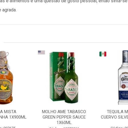
as e alimentos é uma questão de gosto pessoal, então sinta-se
 agrada.
DA MISTA
MOLHO AME TABASCO
TEQUILA M
NHA 1X900ML
GREEN PEPPER SAUCE
CUERVO SILV
1X60ML