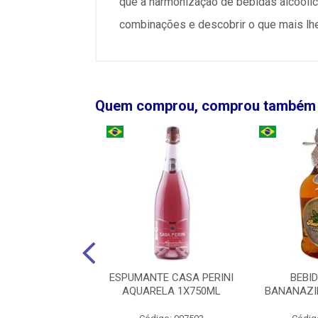
que a harmonização de bebidas alcoólic
combinações e descobrir o que mais lhe
Quem comprou, comprou também
ACA MATUTA
ESPUMANTE CASA PERINI
BEBI
BLEND 1X1000ML
AQUARELA 1X750ML
BANANAZI