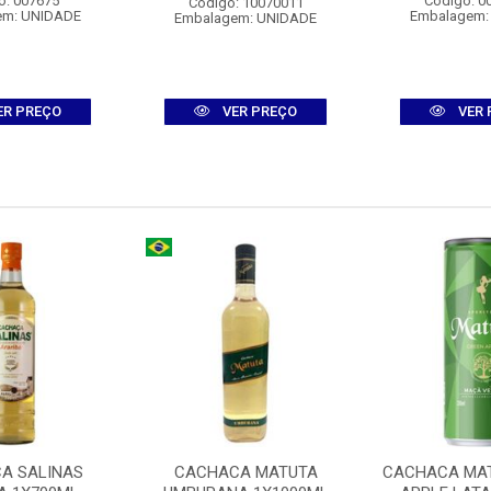
o: 007675
Código: 0
Código: 10070011
em: UNIDADE
Embalagem:
Embalagem: UNIDADE
ER PREÇO
VER PREÇO
VER 
A SALINAS
CACHACA MATUTA
CACHACA MA