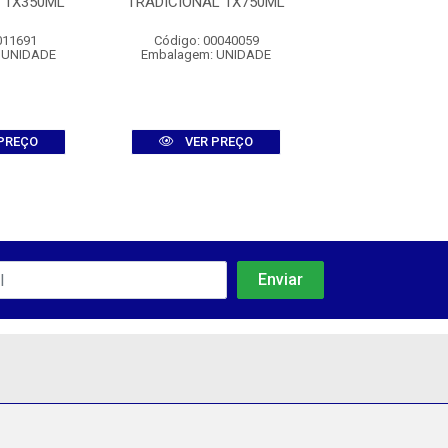
 1X350ML
TRADICIONAL 1X750ML
BRASILIZAR C
1X965M
011691
Código: 00040059
Código: 6897
 UNIDADE
Embalagem: UNIDADE
Embalagem: U
PREÇO
VER PREÇO
VER PR