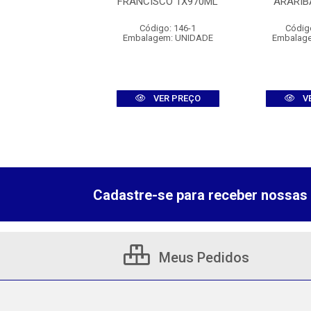
ND 1X1000ML
FRANCISCO 1X970ML
ARARIB
digo: 008268
Código: 146-1
Códig
agem: UNIDADE
Embalagem: UNIDADE
Embalag
VER PREÇO
VER PREÇO
V
Cadastre-se para receber nossas 
Meus Pedidos