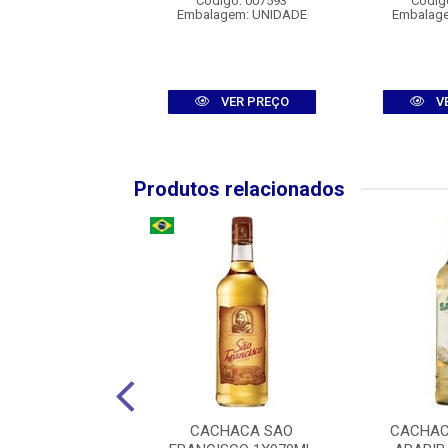
digo: 008247
Código: 007593
Códig
agem: UNIDADE
Embalagem: UNIDADE
Embalag
VER PREÇO
VER PREÇO
V
Produtos relacionados
 MATUTA BLACK
CACHACA SAO
CACHAC