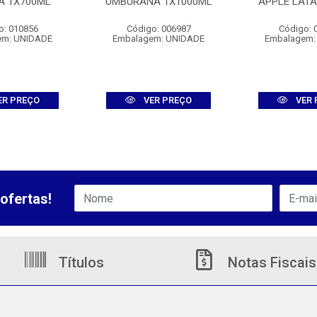
A 1X700ML
UMBURANA 1X1000ML
APPLE LATA
o: 010856
Código: 006987
Código: 
em: UNIDADE
Embalagem: UNIDADE
Embalagem:
ER PREÇO
VER PREÇO
VER 
ofertas!
Títulos
Notas Fiscais