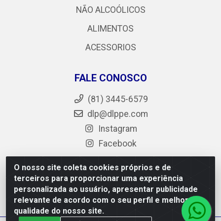
NÃO ALCOÓLICOS
ALIMENTOS
ACESSORIOS
FALE CONOSCO
(81) 3445-6579
dlp@dlppe.com
Instagram
Facebook
O nosso site coleta cookies próprios e de
terceiros para proporcionar uma experiência
DLP - AV. Engenheiro Abdias de Carvalho, 962 - Bongi -
personalizada ao usuário, apresentar publicidade
PE - CEP 50.640-525 - CNPJ 05.429.222/0001-48
relevante de acordo com o seu perfil e melhorar a
qualidade do nosso site.