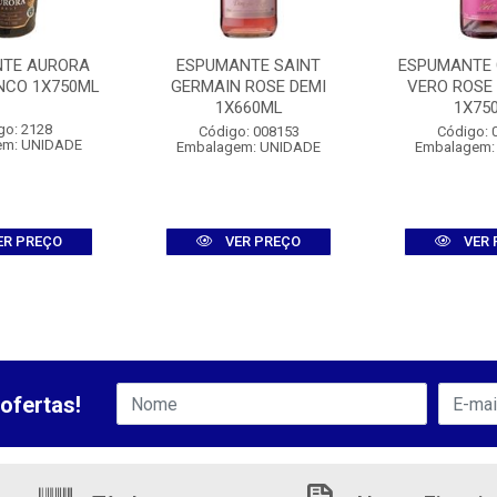
TE AURORA
ESPUMANTE SAINT
ESPUMANTE 
NCO 1X750ML
GERMAIN ROSE DEMI
VERO ROSE 
1X660ML
1X75
go: 2128
Código: 008153
Código: 
em: UNIDADE
Embalagem: UNIDADE
Embalagem:
ER PREÇO
VER PREÇO
VER 
ofertas!