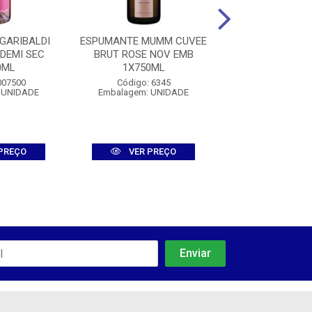
GARIBALDI
ESPUMANTE MUMM CUVEE
ESPUMANTE GA
DEMI SEC
BRUT ROSE NOV EMB
VERO BRUT 1
0ML
1X750ML
Código: 007
007500
Código: 6345
Embalagem: U
 UNIDADE
Embalagem: UNIDADE
PREÇO
VER PREÇO
VER PR