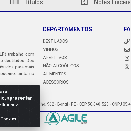
Títulos
Notas Fiscais
DEPARTAMENTOS
FA
DESTILADOS
VINHOS
DLP) trabalha com
APERITIVOS
 e destilados. Dos
NÃO ALCOÓLICOS
ribuídos para mais
ambucano, tanto no
ALIMENTOS
ACESSORIOS
para
io, apresentar
elhorar a
heiro Abdias de Carvalho, 962 - Bongi - PE - CEP 50.640-525 - CNPJ 05
 Cookies