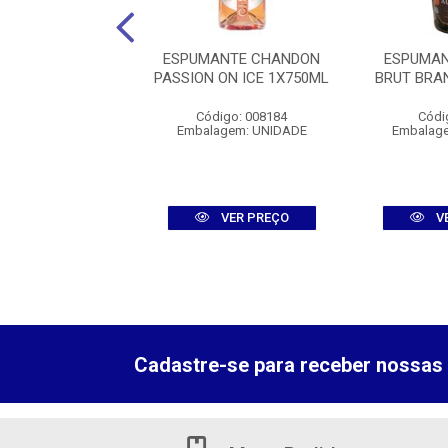
ANTE ALMADEN
ESPUMANTE CHANDON
ESPUMAN
L ROSE 1X750ML
PASSION ON ICE 1X750ML
BRUT BRA
digo: 011036
Código: 008184
Códi
agem: UNIDADE
Embalagem: UNIDADE
Embalag
VER PREÇO
VER PREÇO
V
Cadastre-se para receber nossas 