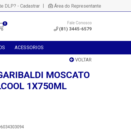
|
te DLP? - Cadastrar
Área do Representante
Fale Conosco
0
(81) 3445-6579
OS
ACESSORIOS
VOLTAR
GARIBALDI MOSCATO
LCOOL 1X750ML
896034303094