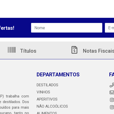
ertas!
Títulos
Notas Fiscai
DEPARTAMENTOS
F
DESTILADOS
VINHOS
LP) trabalha com
APERITIVOS
e destilados. Dos
NÃO ALCOÓLICOS
ibuídos para mais
mbucano, tanto no
ALIMENTOS