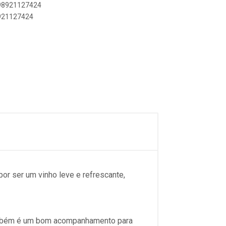
898921127424
8921127424
por ser um vinho leve e refrescante,
 também é um bom acompanhamento para