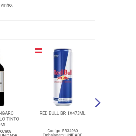
vinho.
ANGARO
RED BULL BR 1X473ML
ESPUMANTE CAS
LO TINTO
ROSE 1X75
0ML
Código: RB34960
Código: 0008
007808
Embalagem: UNIDADE
Embalagem: U
 UNIDADE