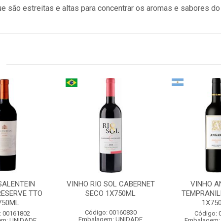
e são estreitas e altas para concentrar os aromas e sabores do 
SALENTEIN
VINHO RIO SOL CABERNET
VINHO 
RESERVE TTO
SECO 1X750ML
TEMPRANIL
750ML
1X75
Código: 00160830
: 00161802
Código: 
Embalagem: UNIDADE
em: UNIDADE
Embalagem: