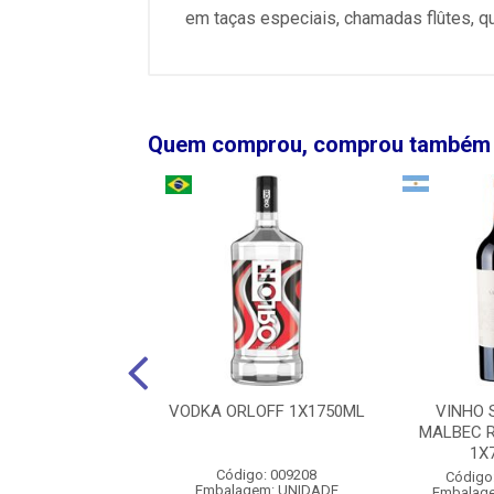
em taças especiais, chamadas flûtes, qu
Quem comprou, comprou também
 COUNTRY WINE
VODKA ORLOFF 1X1750ML
VINHO 
NCO M SUAVE
MALBEC 
1X750ML
1X
Código: 009208
igo: 00160370
Código
Embalagem: UNIDADE
agem: UNIDADE
Embalag