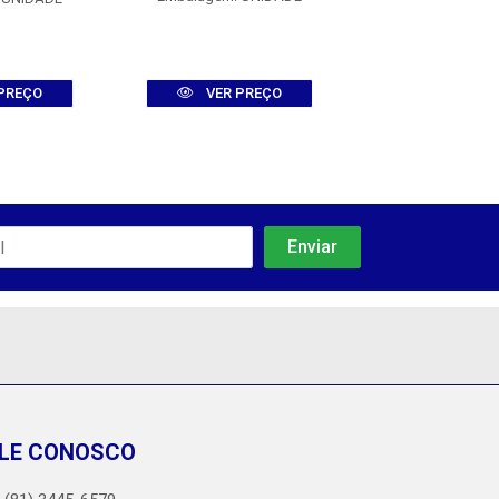
PREÇO
VER PREÇO
VER PR
LE CONOSCO