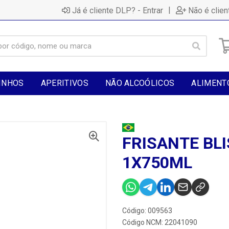
|
Já é cliente DLP? - Entrar
Não é clien
INHOS
APERITIVOS
NÃO ALCOÓLICOS
ALIMENT
FRISANTE BL
1X750ML
Código: 009563
Código NCM: 22041090