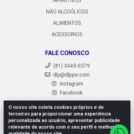
APERITIVOS
NÃO ALCOÓLICOS
ALIMENTOS
ACESSORIOS
FALE CONOSCO
(81) 3445-6579
dlp@dlppe.com
Instagram
Facebook
O nosso site coleta cookies próprios e de
terceiros para proporcionar uma experiência
DLP - AV. Engenheiro Abdias de Carvalho, 962 - Bongi -
personalizada ao usuário, apresentar publicidade
PE - CEP 50.640-525 - CNPJ 05.429.222/0001-48
relevante de acordo com o seu perfil e melhorar a
qualidade do nosso site.