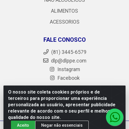
NÃO ALCOÓLICOS
ALIMENTOS
ACESSORIOS
FALE CONOSCO
(81) 3445-6579
dlp@dlppe.com
Instagram
Facebook
O nosso site coleta cookies próprios e de
terceiros para proporcionar uma experiência
DLP - AV. Engenheiro Abdias de Carvalho, 962 - Bongi -
personalizada ao usuário, apresentar publicidade
PE - CEP 50.640-525 - CNPJ 05.429.222/0001-48
relevante de acordo com o seu perfil e melhorar a
qualidade do nosso site.
Aceito
Negar não essenciais