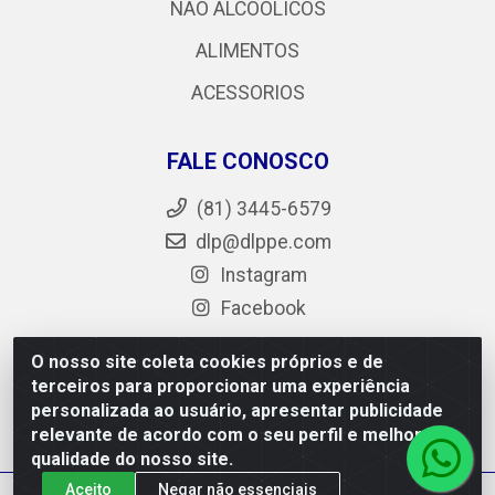
NÃO ALCOÓLICOS
ALIMENTOS
ACESSORIOS
FALE CONOSCO
(81) 3445-6579
dlp@dlppe.com
Instagram
Facebook
O nosso site coleta cookies próprios e de
terceiros para proporcionar uma experiência
DLP - AV. Engenheiro Abdias de Carvalho, 962 - Bongi -
personalizada ao usuário, apresentar publicidade
PE - CEP 50.640-525 - CNPJ 05.429.222/0001-48
relevante de acordo com o seu perfil e melhorar a
qualidade do nosso site.
Aceito
Negar não essenciais