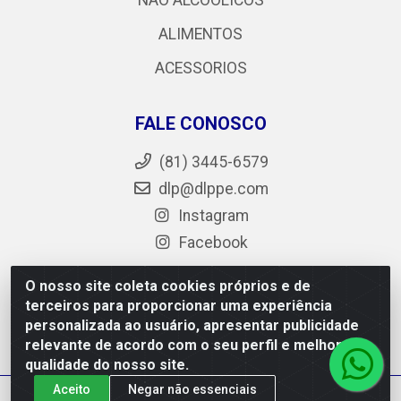
NÃO ALCOÓLICOS
ALIMENTOS
ACESSORIOS
FALE CONOSCO
(81) 3445-6579
dlp@dlppe.com
Instagram
Facebook
O nosso site coleta cookies próprios e de
terceiros para proporcionar uma experiência
DLP - AV. Engenheiro Abdias de Carvalho, 962 - Bongi -
personalizada ao usuário, apresentar publicidade
PE - CEP 50.640-525 - CNPJ 05.429.222/0001-48
relevante de acordo com o seu perfil e melhorar a
qualidade do nosso site.
Aceito
Negar não essenciais